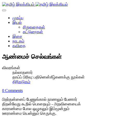
முகப்பு
இயல்
சிறுகதைகள்
கட்டுரைகள்
இசை
நாடகம்
கவிதை
ஆண்மைச் செல்வங்கள்
விவரங்கள்
நல்லாதனார்
தாய்ப் பிரிவு:
பதினென்கீழ்கணக்கு நூல்கள்
திரிகடுகம்
0 Comments
பிறர்தன்னைப் பேணுங்கால் நாணலும் பேணார்
திறன்வேறு கூறில் பொறையும் - அறவினையைக்
காராண்மை போல ஒழுகலும் இம்மூன்றும்
ஊராண்மை யென்னும் செருக்கு.