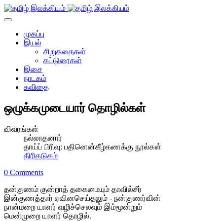
முகப்பு
இயல்
சிறுகதைகள்
கட்டுரைகள்
இசை
நாடகம்
கவிதை
ஒழுக்கமுடையார் தொழில்கள்
விவரங்கள்
நல்லாதனார்
தாய்ப் பிரிவு:
பதினென்கீழ்கணக்கு நூல்கள்
திரிகடுகம்
0 Comments
தன்குணம் குன்றாத் தகைமையும் தாவில்சீர்
இன்குணத்தார் ஏவினசெய்தலும் - நன்குணர்வின்
நான்மறை யாளர் வழிச்செலவும் இம்மூன்றும்
மென்முறை யாளர் தொழில்.