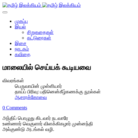
முகப்பு
இயல்
சிறுகதைகள்
கட்டுரைகள்
இசை
நாடகம்
கவிதை
மாலையில் செய்யக் கூடியவை
விவரங்கள்
பெருவாயின் முள்ளியார்
தாய்ப் பிரிவு:
பதினென்கீழ்கணக்கு நூல்கள்
ஆசாரக்கோவை
0 Comments
அந்திப் பொழுது கிடவார் நடவாரே
உண்ணார் வெகுளார் விளக்கிகழார் முன்னந்தி
அல்குண்டு அடங்கல் வழி.