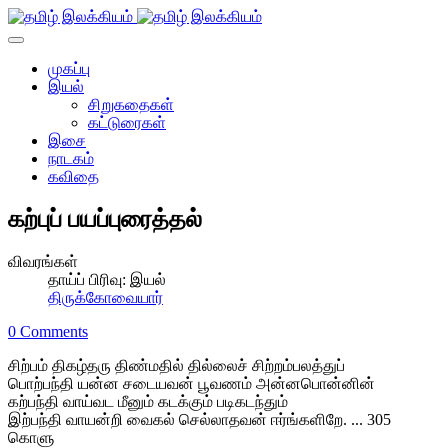
முகப்பு
இயல்
சிறுகதைகள்
கட்டுரைகள்
இசை
நாடகம்
கவிதை
கற்புப் பயப்புரைத்தல்
விவரங்கள்
தாய்ப் பிரிவு:
இயல்
திருக்கோவையார்
0 Comments
சிற்பம் திகழ்தரு திண்மதில் தில்லைச் சிற்றம்பலத்துப்
பொற்பந்தி யன்ன சடையவன் பூவணம் அன்னபொன்னின்
கற்பந்தி வாய்வட மீனும் கடக்கும் படிகடந்தும்
இற்பந்தி வாயன்றி வைகல் செல்லாதவன் ஈர்ங்களிறே. ... 305
கொளு