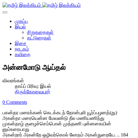
முகப்பு
இயல்
சிறுகதைகள்
கட்டுரைகள்
இசை
நாடகம்
கவிதை
அன்னமோடு ஆய்தல்
விவரங்கள்
தாய்ப் பிரிவு:
இயல்
திருக்கோவையார்
0 Comments
பகன்தர மரைக்கண் கெடக்கடந் தோன்புலி யூர்ப்பழனத்(து)
அகன்தா மரையென்ன மேவண்டு நீல மணியணிந்து
முகன்தாழ் குழைச்செம்பொன் முத்தணி புன்னகையின்
னும்உரையாது
அகன்றார் அகன்றே ஒழிவர்கொல் லோநம் அகன்துறையே. .. 184