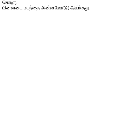
கொளு
மின்னடை மடந்தை அன்னமோ(டு) ஆய்ந்தது.