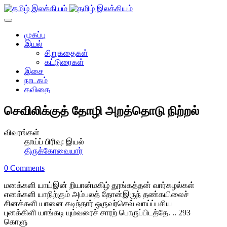
முகப்பு
இயல்
சிறுகதைகள்
கட்டுரைகள்
இசை
நாடகம்
கவிதை
செவிலிக்குத் தோழி அறத்தொடு நிற்றல்
விவரங்கள்
தாய்ப் பிரிவு:
இயல்
திருக்கோவையார்
0 Comments
மனக்களி யாய்இன் றியான்மகிழ் தூங்கத்தன் வார்கழல்கள்
எனக்களி யாநிற்கும் அம்பலத் தோன்இருந் தண்கயிலைச்
சினக்களி யானை கடிந்தார் ஒருவர்செவ் வாய்ப்பசிய
புனக்கிளி யாங்கடி யும்வரைச் சாரற் பொருப்பிடத்தே. .. 293
கொளு