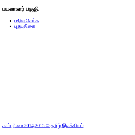
பயனாளர் பகுதி
பதிவு செய்க
புகுபதிகை
காப்புரிமை 2014,2015 © தமிழ் இலக்கியம்