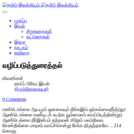
முகப்பு
இயல்
சிறுகதைகள்
கட்டுரைகள்
இசை
நாடகம்
கவிதை
வழிப்படுத்துரைத்தல்
விவரங்கள்
தாய்ப் பிரிவு:
இயல்
திருக்கோவையார்
0 Comments
ஈண்டொல்லை ஆயமும் ஒளவையும் நீங்கஇவ் ஒர்கவ்வைதீர்த்(து)
ஆண்டொல்லை கண்டிடக் கூடுக நும்மைஎம் மைப்பிடித்தின்(று)
ஆண்டெல்லை தீர்இன்பம் தந்தவன் சிற்றம் பலம்நிலவு
சேண்தில்லை மாநகர் வாய்ச்சென்று சேர்க திருத்தகவே. .. 214
கொளு