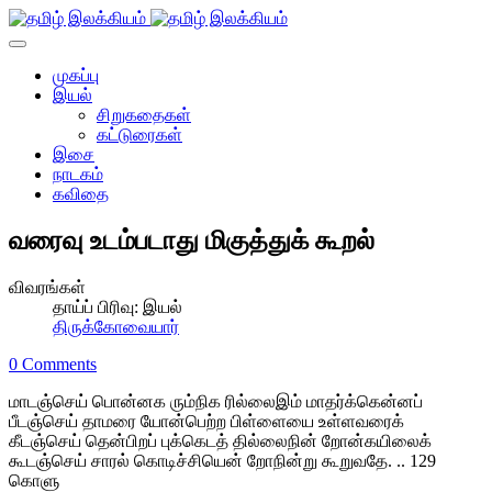
முகப்பு
இயல்
சிறுகதைகள்
கட்டுரைகள்
இசை
நாடகம்
கவிதை
வரைவு உடம்படாது மிகுத்துக் கூறல்
விவரங்கள்
தாய்ப் பிரிவு:
இயல்
திருக்கோவையார்
0 Comments
மாடஞ்செய் பொன்னக ரும்நிக ரில்லைஇம் மாதர்க்கென்னப்
பீடஞ்செய் தாமரை யோன்பெற்ற பிள்ளையை உள்ளவரைக்
கீடஞ்செய் தென்பிறப் புக்கெடத் தில்லைநின் றோன்கயிலைக்
கூடஞ்செய் சாரல் கொடிச்சியென் றோநின்று கூறுவதே. .. 129
கொளு