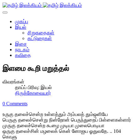
முகப்பு
இயல்
சிறுகதைகள்
கட்டுரைகள்
இசை
நாடகம்
கவிதை
இளமை கூறி மறுத்தல்
விவரங்கள்
தாய்ப் பிரிவு:
இயல்
திருக்கோவையார்
0 Comments
உருகு தலைச்சென்ற உள்ளத்தும் அம்பலத் தும்ஒளியே
பெருகு தலைச்சென்று நின்றோன் பெருந்துறைப் பிள்ளைகள்ளார்
முருகு தலைச்சென்ற கூழை முடியா முலைபொடியா
ஒருகு தலைச்சின் மழலைக் கென் னோஐய ஓதுவதே. .. 104
கொளு