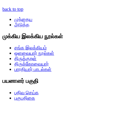
back to top
முந்தைய
அடுத்த
முக்கிய இலக்கிய நூல்கள்
சங்க இலக்கியம்
ஒளவையார் நூல்கள்
திருக்குறள்
திருக்கோவையார்
பாரதியார் பாடல்கள்
பயனாளர் பகுதி
பதிவு செய்க
புகுபதிகை