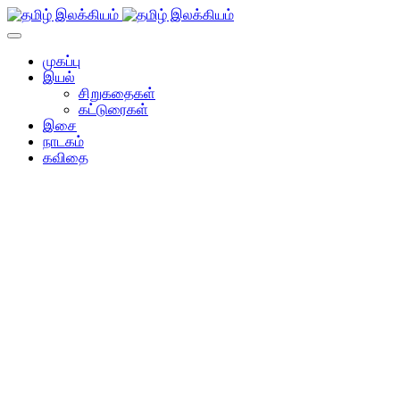
முகப்பு
இயல்
சிறுகதைகள்
கட்டுரைகள்
இசை
நாடகம்
கவிதை