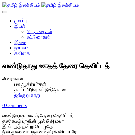
முகப்பு
இயல்
சிறுகதைகள்
கட்டுரைகள்
இசை
நாடகம்
கவிதை
வண்டுதாது ஊதத் தேரை தெவிட்டத்
விவரங்கள்
பல ஆசிரியர்கள்
தாய்ப் பிரிவு:
எட்டுத்தொகை
ஐங்குறு நூறு
0 Comments
வண்டுதாது ஊதத் தேரை தெவிட்டத்
தண்கமழ் புறவின் முல்லிஅ மலர
இன்புறுத் தன்று பொழுதே
நின்குறை வாய்த்தனம் திர்கினிப் படரே.