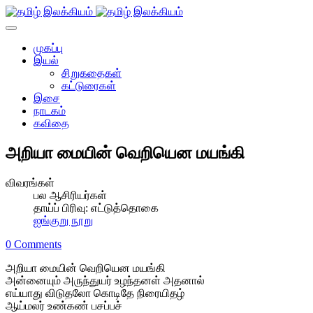
முகப்பு
இயல்
சிறுகதைகள்
கட்டுரைகள்
இசை
நாடகம்
கவிதை
அறியா மையின் வெறியென மயங்கி
விவரங்கள்
பல ஆசிரியர்கள்
தாய்ப் பிரிவு:
எட்டுத்தொகை
ஐங்குறு நூறு
0 Comments
அறியா மையின் வெறியென மயங்கி
அன்னையும் அருந்துயர் உழந்தனள் அதனால்
எய்யாது விடுதலோ கொடிதே நிரையிதழ்
ஆய்மலர் உண்கண் பசப்பச்