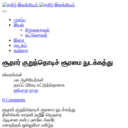
முகப்பு
இயல்
சிறுகதைகள்
கட்டுரைகள்
இசை
நாடகம்
கவிதை
சூதார் குறுந்தொடிச் சூரமை நுடக்கத்து
விவரங்கள்
பல ஆசிரியர்கள்
தாய்ப் பிரிவு:
எட்டுத்தொகை
ஐங்குறு நூறு
0 Comments
சூதார் குறுந்தொடிச் சூரமை நுடக்கத்து
நின்வெங் காதலி தழீஇ நெருநை
ஆடினை என்ப புனலே அலரே
மறைத்தல் ஒல்லுமோ மகிழ்ந