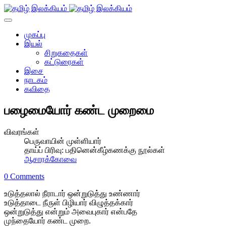
முகப்பு
இயல்
சிறுகதைகள்
கட்டுரைகள்
இசை
நாடகம்
கவிதை
பழைமையோர் கண்ட முறைமை
விவரங்கள்
பெருவாயின் முள்ளியார்
தாய்ப் பிரிவு:
பதினென்கீழ்கணக்கு நூல்கள்
ஆசாரக்கோவை
0 Comments
உடுத்தலால் நீராடார் ஒன்றுடுத்து உண்ணார்
உடுத்தாடை நீருள் பிழியார் விழுத்தக்கார்
ஒன்றுடுத்து என்றும் அவைபுகார் என்பதே
முந்தையோர் கண்ட முறை.