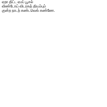
ஏறா திட்ட ஏமப் பூசல்
விண்டோய் விடரகத் தியம்பும்
குன்ற நாடற் கண்டவெங் கண்ணே.