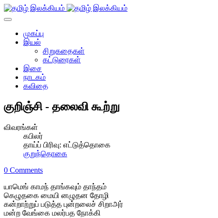
முகப்பு
இயல்
சிறுகதைகள்
கட்டுரைகள்
இசை
நாடகம்
கவிதை
குறிஞ்சி - தலைவி கூற்று
விவரங்கள்
கபிலர்
தாய்ப் பிரிவு:
எட்டுத்தொகை
குறுந்தொகை
0 Comments
யாமெங் காமந் தாங்கவும் தாந்தம்
கெழுதகை மையி னழுதன தோழி
கன்றாற்றுப் படுத்த புன்றலைச் சிறாஅர்
மன்ற வேங்கை மலர்பத நோக்கி