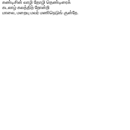
கண்டிசின் வாழி தோழி தெண்டிரைக்
கடலாழ் கலத்திற் றோன்றி
மாலை, மறையு மவர் மணிநெடுங் குன்றே.