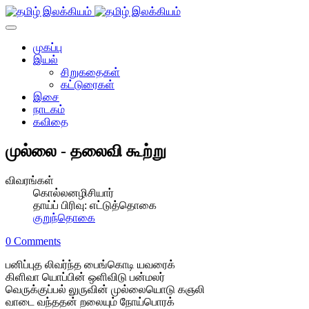
முகப்பு
இயல்
சிறுகதைகள்
கட்டுரைகள்
இசை
நாடகம்
கவிதை
முல்லை - தலைவி கூற்று
விவரங்கள்
கொல்லனழிசியார்
தாய்ப் பிரிவு:
எட்டுத்தொகை
குறுந்தொகை
0 Comments
பனிப்புத லிவர்ந்த பைங்கொடி யவரைக்
கிளிவா யொப்பின் ஒளிவிடு பன்மலர்
வெருக்குப்பல் லுருவின் முல்லையொடு கஞலி
வாடை வந்ததன் றலையும் நோய்பொரக்