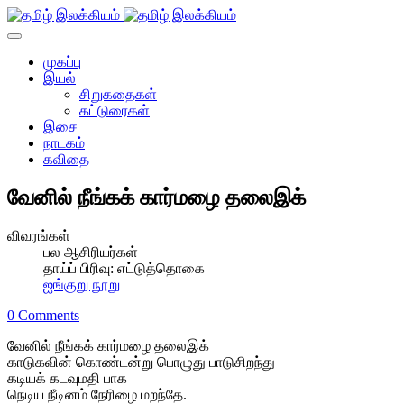
முகப்பு
இயல்
சிறுகதைகள்
கட்டுரைகள்
இசை
நாடகம்
கவிதை
வேனில் நீங்கக் கார்மழை தலைஇக்
விவரங்கள்
பல ஆசிரியர்கள்
தாய்ப் பிரிவு:
எட்டுத்தொகை
ஐங்குறு நூறு
0 Comments
வேனில் நீங்கக் கார்மழை தலைஇக்
காடுகவின் கொண்டன்று பொழுது பாடுசிறந்து
கடியக் கடவுமதி பாக
நெடிய நீடினம் நேரிழை மறந்தே.