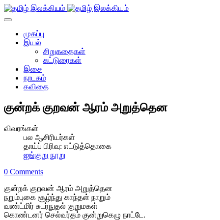
முகப்பு
இயல்
சிறுகதைகள்
கட்டுரைகள்
இசை
நாடகம்
கவிதை
குன்றக் குறவன் ஆரம் அறுத்தென
விவரங்கள்
பல ஆசிரியர்கள்
தாய்ப் பிரிவு:
எட்டுத்தொகை
ஐங்குறு நூறு
0 Comments
குன்றக் குறவன் ஆரம் அறுத்தென
நறும்புகை சூழ்ந்து காந்தள் நாறும்
வண்ட்மிர் சுடர்நுதல் குறுமகள்
கொண்டனர் செல்வர்தம் குன்றுகெழு நாட்டே.