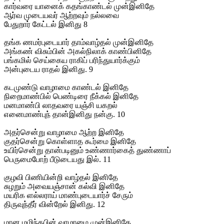
கார்வரை யானைக் கதங்காண்டல் முன்இனிதே
ஆர்வ முடையவர் ஆற்றவும் நல்லவை
பேதுறார் கேட்டல் இனிது 8
தங்க ணமர்புடையார் தாம்வாழ்தல் முன்இனிதே
அங்கண் விசும்பின் அகல்நிலாக் காண்பினிதே
பங்கமில் செய்கைய ராகிப் பரிந்துயார்க்கும்
அன்புடைய ராதல் இனிது. 9
கடமுண்டு வாழாமை காண்டல் இனிதே
நிறைமாண்பில் பெண்டிரை நீக்கல் இனிதே
மனமாண்பி லாதவரை யஞ்சி யகறல்
எனைமாண்புந் தான்இனிது நன்கு. 10
அதர்சென்று வாழாமை ஆற்ற இனிதே
குதர்சென்று கொள்ளாத கூர்மை இனிதே
உயிர்சென்று தான்படினும் உண்ணார்கைத் துண்ணாப்
பெருமைபோற் பீடுடையது இல். 11
குழவி பிணியின்றி வாழ்தல் இனிதே
சுழறும் அவையஞ்சான் கல்வி இனிதே
மயரிக ளல்லராய் மாண்புடையார்ச் சேரும்
திருவுந்தீர் வின்றேல் இனிது. 12
மான மழிந்தபின் வாழாமை முன்இனிதே