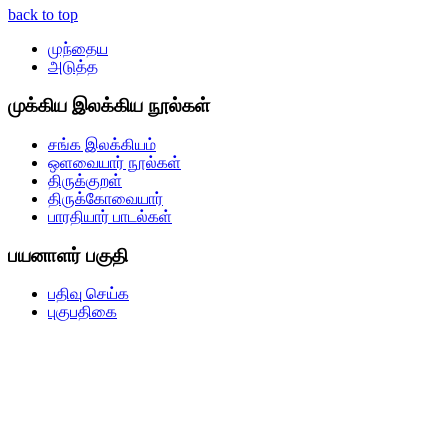
back to top
முந்தைய
அடுத்த
முக்கிய இலக்கிய நூல்கள்
சங்க இலக்கியம்
ஒளவையார் நூல்கள்
திருக்குறள்
திருக்கோவையார்
பாரதியார் பாடல்கள்
பயனாளர் பகுதி
பதிவு செய்க
புகுபதிகை