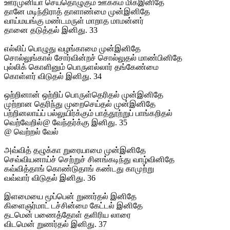
ஊர்முனியா செய்தொழுகும் ஊக்கம் மிகஇனிதே
தானே மடிந்திராத் தாளாண்மை முன்இனிதே
வாய்மயங்கு மண்டமருள் மாறாத மாமன்னர்
தானை தடுத்தல் இனிது. 33
எல்லிப் பொழுது வழங்காமை முன்இனிதே
சொல்லுங்கால் சோர்வின்றச் சொல்லுதல் மாண்பினிதே
புல்லிக் கொளினும் பொருளல்லார் தங்கேண்மை
கொள்ளர் விடுதல் இனிது. 34
ஒற்றினான் ஒற்றிப் பொருள்தெரிதல் முன்இனிதே
முற்றான தெரிந்து முறைசெய்தல் முன்இனிதே
பற்றினலாய்ப் பல்லுயிர்க்கும் பாத்தூற்றுப் பாங்கறிதல்
வெற்வேறில்@ வேந்தர்க்கு இனிது. 35
@ வெற்றல் வேல்
அவ்வித் தழுக்கா றுரையாமை முன்இனிதே
செவ்வியனாய்ச் செற்றுச் சினங்கடிந்து வாழ்வினிதே
கவ்வித்தாங் கொண்டுதாங் கண்டது காமுற்று
வவ்வார் விடுதல் இனிது. 36
இளமையை மூப்பென் றுணர்தல் இனிதே
கிளைஞர்மாட் டச்சின்மை கேட்டல் இனிதே
தடமென் பணைத்தோள் தளிரிய லாரை
விடமென் றுணர்தல் இனிது. 37