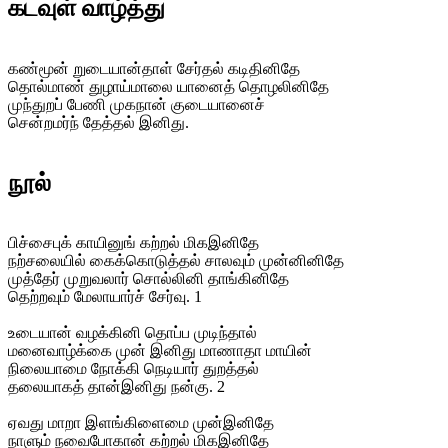
கடவுள் வாழ்த்து
கண்மூன் றுடையான்தாள் சேர்தல் கடிதினிதே
தொல்மாண் துழாய்மாலை யானைத் தொழலினிதே
முந்துறப் பேணி முகநான் குடையானைச்
சென்றமர்ந் தேத்தல் இனிது.
நூல்
பிச்சைபுக் காயினுங் கற்றல் மிகஇனிதே
நற்சலையில் கைக்கொடுத்தல் சாலவும் முன்னினிதே
முத்தேர் முறுவலார் சொல்லினி தாங்கினிதே
தெற்றவும் மேலாயார்ச் சேர்வு. 1
உடையான் வழக்கினி தொப்ப முடிந்தால்
மனைவாழ்க்கை முன் இனிது மாணாதா மாயின்
நிலையாமை நோக்கி நெடியார் துறத்தல்
தலையாகத் தான்இனிது நன்கு. 2
ஏவது மாறா இளங்கிளைமை முன்இனிதே
நாளும் நவைபோகான் கற்றல் மிகஇனிதே