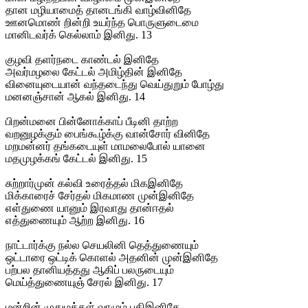
தான மழியாமைத் தானடங்கி வாழ்வினிதே
ஊனமொண் றின்றி உயர்ந்த பொருளுடைமை
மானிடவர்க் கெல்லாம் இனிது. 13
குழவி தளர்நடை காண்டல் இனிதே
அவர்மழலை கேட்டல் அமிழ்தின் இனிதே
வினையுடையான் வந்தடைந்து வெய்துறும் போழ்து
மனனஞ்சான் ஆகல் இனிது. 14
பிறன்மனை பின்னோக்காப் பீடினி தாற்ற
வறனுழக்கும் பைங்கூழ்க்கு வான்சோர் வினிதே
மறமன்னர் தங்கடையுள் மாமலைபோல் யானை
மதமுழக்கங் கேட்டல் இனிது. 15
சுற்றார்முன் கல்வி உரைத்தல் மிகஇனிதே
மிக்காரைச் சேர்தல் மிகமாண முன்இனிதே
எள்துணை யானும் இரவாது தான்ஈதல்
எத்துணையும் ஆற்ற இனிது. 16
நாட்டார்க்கு நல்ல செயலினி தெத்துணையும்
ஒட்டாரை ஒட்டிக் கொளல் அதனின் முன்இனிதே
பற்பல தானியத்தது ஆகிப் பலருடையும்
மெய்த்துணையுஞ் சேரல் இனிது. 17
மன்றின் முதுமக்கள் வாழும் பதிஇனிதே