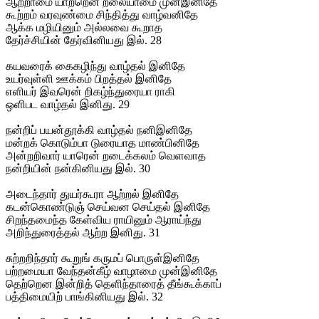
ஆற்றாமை யாற்றென் றலையாமை முன்இனிதே
கூற்றம் வரவுண்மை சிந்தித்து வாழ்வனிதே
ஆக்க மழியினும் அல்லவை கூறாத
தேர்ச்சியின் தேர்வினியது இல். 28
கயவரைக் கைகழிந்து வாழ்தல் இனிதே
உயர்வுள்ளி ஊக்கம் பிறத்தல் இனிதே
எளியர் இவரென் றிகழ்ந்துரையா ராகி
ஒளிபட வாழ்தல் இனிது. 29
நன்றிப் பயன்தூக்கி வாழ்தல் நனிஇனிதே
மன்றக் கொடும்பா டுரையாத மாண்பினிதே
அன்றறிவார் யாரென் றடைக்கலம் வெளவாத
நன்றியின் நன்கினியது இல். 30
அடைந்தார் துயர்கூரா ஆற்றல் இனிதே
கடன்கொண்டுஞ் செய்வன செய்தல் இனிதே
சிறந்தமைந்த கேள்விய ராயினும் ஆராய்ந்து
அறிந்துரைத்தல் ஆற்ற இனிது. 31
சுற்றறிந்தார் கூறுங் கருமப் பொருள்இனிதே
பற்றமையா வேந்தன்கீழ் வாழாமை முன்இனிதே
தெற்றென இன்றித் தெளிந்தாரைத் தீங்கூக்காப்
பத்திமையிற் பாங்கினியது இல். 32