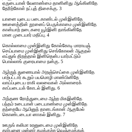
ஏருடையான் வேளாண்மை தானினிது ஆங்கினிதே
தேரிற்கோள் நட்புத் திசைக்கு. 3
யானை யுடைய படைகாண்டல் முன்இனிதே
ஊனைத்தின் றூனைப் பெருக்காமை முன்இனிதே
கான்யாற் றடைகரை யூர்இனி தாங்கினிதே
மான முடையார் மதிப்பு. 4
கொல்லாமை முன்இனிது கோல்கோடி மாராயஞ்
செய்யாமை முன்இனிது செங்கோலன் ஆகுதல்
எய்துங் திறத்தால் இனிதென்ப யார்மட்டும்
பொல்லாங் குரையாமை நன்கு. 5
ஆற்றுந் துணையால் அறஞ்செய்கை முன்இனிதே
பாற்பட்டார் கூறும் பயமொழி மாண்பினிதே
வாய்ப்புடைய ராகி வலவைகள் அல்லாரைக்
காப்படையக் கோடல் இனிது. 6
அந்தண ரோத்துடைமை ஆற்ற மிகஇனிதே
பந்தம் உடையான் படையாண்மை முன்இனிதே
தந்தையே ஆயினுந் தானடங்கான் ஆகுமேல்
கொண்டடையா னாகல் இனிது. 7
ஊருங் கலிமா உரனுடைமை முன்இனிதே
தார்புனை மன்னர் தமக்குற்ற வெஞ்சமத்துக்