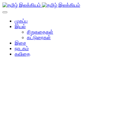
முகப்பு
இயல்
சிறுகதைகள்
கட்டுரைகள்
இசை
நாடகம்
கவிதை