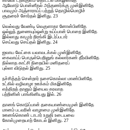
காவோ டறக்குளம் தொட்டல் மிகஇனிதே
ஆவோடு பொன்னீதல் அந்தணர்க்கு முன்இனிதே
பாவமும் அஞ்சாராய்ப் பற்றுந் தொழில்மொழிச்
சூதரைச் சோர்தல் இனிது. 23
வெல்வது வேண்டி வெகுளாதா னோன்பினிதே
ஒல்லுந் துணையும்ஒன்று உய்ப்பான் பொறை இனிதே
இல்லாது காமுற் றிரங்கி இடர்ப்படார்
செய்வது செய்தல் இனிது. 24
ஐவாய வேட்கை யவாவடக்கல் முன்இனிதே
கைவாய்ப் பொருள்பெறினுங் கல்லார்கண் தீர்வினிதே
நில்லாத காட்சி நிறையில் மனிதரைப்
புல்லா விடுதல் இனிது. 25
நச்சித்தற் சென்றார் நசைகொல்லா மாண்பினிதே
உட்கில் வழிவாழா ஊக்கம் மிகஇனிதே
எத்திறத் தானும் இயைவ கரவாத
பற்றினின் பாங்கினியது இல். 26
தானங் கொடுப்பான் தகையாண்மைமுன் இனிதே
மானம் படவரின் வாழாமை முன்இனிதே
ஊனங்கொண் டாடார் உறுதி உடையவை
கோள்முறையாற் கோடல் இனிது. 27