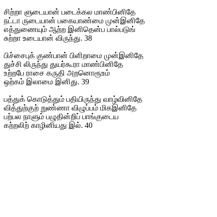
சிற்றா ளுடையான் படைக்கல மாண்பினிதே
நட்டா ருடையான் பகையாண்மை முன்இனிதே
எத்துணையும் ஆற்ற இனிதென்ப பால்படுங்
சுற்றா உடையான் விருந்து. 38
பிச்சைபுக் குண்பான் பிளிறாமை முன்இனிதே
துச்சி லிருந்து துயர்கூரா மாண்பினிதே
உற்றபே ராசை கருதி அறனொரூஉம்
ஒற்கம் இலாமை இனிது. 39
பத்துக் கொடுத்தும் பதியிருந்து வாழ்வினிதே
வித்துற்குற் றுண்ணா விழுப்பம் மிகஇனிதே
பற்பல நாளும் பழுதின்றிப் பாங்குடைய
கற்றலிற் காழினியது இல். 40