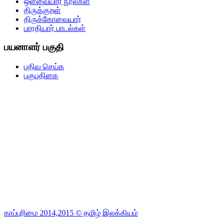
ஒளவையார் நூல்கள்
திருக்குறள்
திருக்கோவையார்
பாரதியார் பாடல்கள்
பயனாளர் பகுதி
பதிவு செய்க
புகுபதிகை
காப்புரிமை 2014,2015 © தமிழ் இலக்கியம்