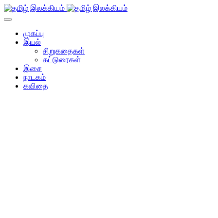
முகப்பு
இயல்
சிறுகதைகள்
கட்டுரைகள்
இசை
நாடகம்
கவிதை