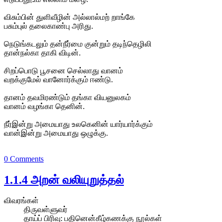
விசும்பின் துளிவீழின் அல்லால்மற் றாங்கே
பசும்புல் தலைகாண்பு அரிது.
நெடுங்கடலும் தன்நீர்மை குன்றும் தடிந்தெழிலி
தான்நல்கா தாகி விடின்.
சிறப்பொடு பூசனை செல்லாது வானம்
வறக்குமேல் வானோர்க்கும் ஈண்டு.
தானம் தவமிரண்டும் தங்கா வியனுலகம்
வானம் வழங்கா தெனின்.
நீர்இன்று அமையாது உலகெனின் யார்யார்க்கும்
வான்இன்று அமையாது ஒழுக்கு.
0 Comments
1.1.4 அறன் வலியுறுத்தல்
விவரங்கள்
திருவள்ளுவர்
தாய்ப் பிரிவு:
பதினென்கீழ்கணக்கு நூல்கள்