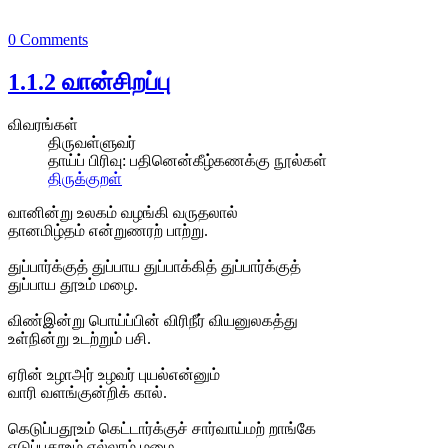
0 Comments
1.1.2 வான்சிறப்பு
விவரங்கள்
திருவள்ளுவர்
தாய்ப் பிரிவு:
பதினென்கீழ்கணக்கு நூல்கள்
திருக்குறள்
வானின்று உலகம் வழங்கி வருதலால்
தானமிழ்தம் என்றுணரற் பாற்று.
துப்பார்க்குத் துப்பாய துப்பாக்கித் துப்பார்க்குத்
துப்பாய தூஉம் மழை.
விண்இன்று பொய்ப்பின் விரிநீர் வியனுலகத்து
உள்நின்று உடற்றும் பசி.
ஏரின் உழாஅர் உழவர் புயல்என்னும்
வாரி வளங்குன்றிக் கால்.
கெடுப்பதூஉம் கெட்டார்க்குச் சார்வாய்மற் றாங்கே
எடுப்பதூஉம் எல்லாம் மழை.