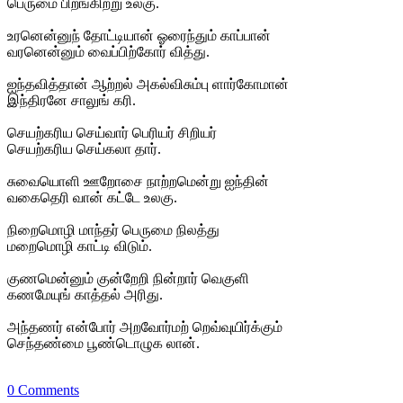
பெருமை பிறங்கிற்று உலகு.
உரனென்னுந் தோட்டியான் ஓரைந்தும் காப்பான்
வரனென்னும் வைப்பிற்கோர் வித்து.
ஐந்தவித்தான் ஆற்றல் அகல்விசும்பு ளார்கோமான்
இந்திரனே சாலுங் கரி.
செயற்கரிய செய்வார் பெரியர் சிறியர்
செயற்கரிய செய்கலா தார்.
சுவையொளி ஊறோசை நாற்றமென்று ஐந்தின்
வகைதெரி வான் கட்டே உலகு.
நிறைமொழி மாந்தர் பெருமை நிலத்து
மறைமொழி காட்டி விடும்.
குணமென்னும் குன்றேறி நின்றார் வெகுளி
கணமேயுங் காத்தல் அரிது.
அந்தணர் என்போர் அறவோர்மற் றெவ்வுயிர்க்கும்
செந்தண்மை பூண்டொழுக லான்.
0 Comments