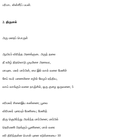
பரிபாட லின்சீர்ப் பயன்.
2. திருமால்
அரு மறைப் பொருள்
ஆயிரம் விரித்த அணங்குடை அருந் தலை
தீ உமிழ் திறலொடு முடிமிசை அணவர,
மாயுடை மலர் மார்பின், மை இல் வால் வளை மேனிச்
சேய் உயர் பணைமிசை எழில் வேழம் ஏந்திய,
வாய் வாங்கும் வளை நாஞ்சில், ஒரு குழை ஒருவனை; 5
எரிமலர் சினைஇய கண்ணை; பூவை
விரிமலர் புரையும் மேனியை; மேனித்
திரு ஞெமிர்ந்து அமர்ந்த மார்பினை; மார்பில்
தெரிமணி பிறங்கும் பூணினை; மால் வரை
எரி திரிந்தன்ன பொன் புனை உடுக்கையை- 10