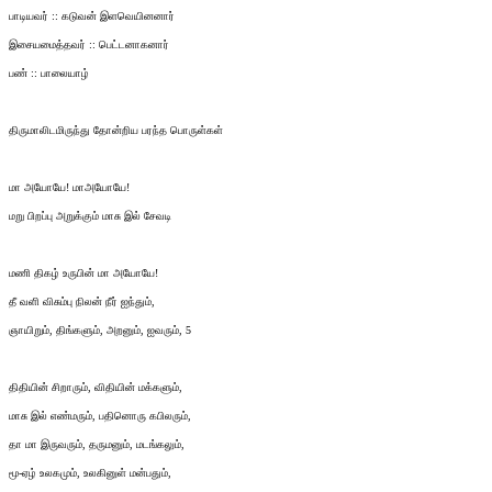
பாடியவர் :: கடுவன் இளவெயினனார்
இசையமைத்தவர் :: பெட்டனாகனார்
பண் :: பாலையாழ்
திருமாலிடமிருந்து தோன்றிய பரந்த பொருள்கள்
மா அயோயே! மாஅயோயே!
மறு பிறப்பு அறுக்கும் மாசு இல் சேவடி
மணி திகழ் உருபின் மா அயோயே!
தீ வளி விசும்பு நிலன் நீர் ஐந்தும்,
ஞாயிறும், திங்களும், அறனும், ஐவரும், 5
திதியின் சிறாரும், விதியின் மக்களும்,
மாசு இல் எண்மரும், பதினொரு கபிலரும்,
தா மா இருவரும், தருமனும், மடங்கலும்,
மூ-ஏழ் உலகமும், உலகினுள் மன்பதும்,