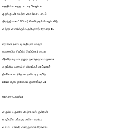
பகுதியின் வந்த பாடகர் பிழைப்பும்
ஒருங்குடன் கிடந்த வொவ்வாப் பாடம்
திருந்திய காட்சியோர் செவிமுதல் வெதுப்பலிற்
சிற்றறி வினர்க்குந் தெற்றெனத் தோன்ற 15
மதியின் றகைப்பு விதியுளி யகற்றி
எல்லையில் சிறப்பிற் றெல்லோர் பாடிய
அணிதிகழ் பாடத்துத் துணிதரு பொருளைச்
சுருங்கிய வுரையின் விளங்கக் காட்டினன்
நீணிலங் கடந்தோன் றாடொழு மரபிற்
பரிமே லழக னுரிமையி னுணர்ந்தே 21
நேரிசை வெண்பா
விரும்பி யருணீல வெற்பிமயக் குன்றின்
வரும்பரிசு புள்ளுரு மாலே - சுரும்பு
வரிபாட லின்சீர் வளர்துளவந் தோளாய்