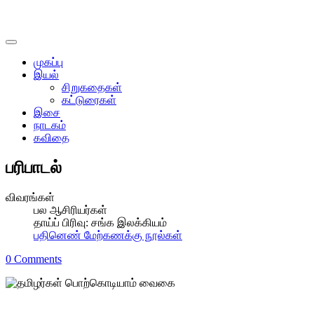
முகப்பு
இயல்
சிறுகதைகள்
கட்டுரைகள்
இசை
நாடகம்
கவிதை
பரிபாடல்
விவரங்கள்
பல ஆசிரியர்கள்
தாய்ப் பிரிவு:
சங்க இலக்கியம்
பதினெண் மேற்கணக்கு நூல்கள்
0 Comments