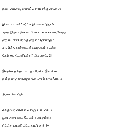
நீயே, ‘வளையடி புரையும் வாலியோற்கு அவன் 20
இளையன்‘ என்போர்க்கு இளையை ஆதாம்,
‘புதை இருள் உடுக்கைப் பொலம் பனைக்கொடியோற்கு
முதியை என்போர்க்கு முதுமை தோன்றலும்,
வடு இல் கொள்கையின் உயர்ந்தோர் ஆய்ந்த
கெடு இல் கேள்வியுள் நடு ஆகுதலும், 25
இந் நிலைத் தெரி பொருள் தேரின், இந் நிலை
நின் நிலைத் தோன்றும் நின் தொல் நிலைச்சிறப்பே.
திருமாலின் சிறப்பு
ஓங்கு உயர் வானின் வாங்கு வில் புரையும்
பூண் அணி கவைஇய ஆர் அணி நித்தில
நித்தில மதாணி அத்தகு மதி மறுச் 30