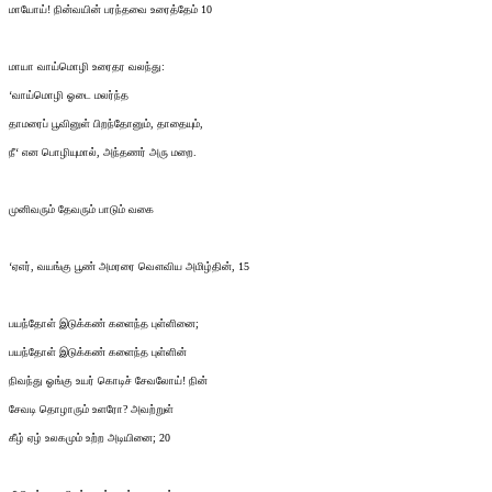
மாயோய்! நின்வயின் பரந்தவை உரைத்தேம் 10
மாயா வாய்மொழி உரைதர வலந்து:
‘வாய்மொழி ஓடை மலர்ந்த
தாமரைப் பூவினுள் பிறந்தோனும், தாதையும்,
நீ‘ என பொழியுமால், அந்தணர் அரு மறை.
முனிவரும் தேவரும் பாடும் வகை
‘ஏஎர், வயங்கு பூண் அமரரை வௌவிய அமிழ்தின், 15
பயந்தோள் இடுக்கண் களைந்த புள்ளினை;
பயந்தோள் இடுக்கண் களைந்த புள்ளின்
நிவந்து ஓங்கு உயர் கொடிச் சேவலோய்! நின்
சேவடி தொழாரும் உளரோ? அவற்றுள்
கீழ் ஏழ் உலகமும் உற்ற அடியினை; 20