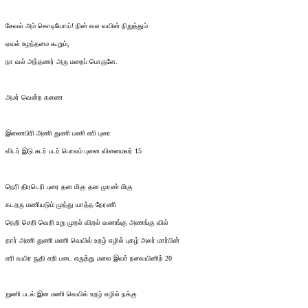
சேவல் அம் கொடியோய்! நின் வல வயின் நிறுத்தும்
ஏவல் உழந்தமை கூறும்,
நா வல் அந்தணர் அரு மறைப் பொருளே.
அமர் வென்ற கணை
இணைபிரி அணி துணி பணி எரி புரை
விடர் இடு சுடர் படர் பொலம் புனை வினைமலர் 15
நெரி திரடெரி புரை தன மிகு தன முரண் மிகு
கடறரு மணியடும் முத்து யாத்த நேரணி
நெறி செறி வெறி உறு முறல் விறல் வணங்கு அணங்கு வில்
தார் அணி துணி மணி வெயில் உறழ் எழில் புகழ் அலர் மார்பின்
எரி வயிர நுதி எறி படை எருத்து மலை இவர் நவையினிற் 20
றுணி படல் இன மணி வெயில் உறழ் எழில் நக்கு