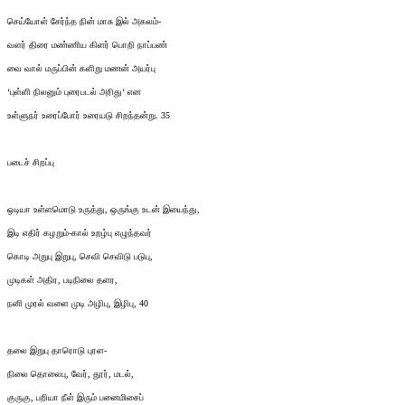
செய்யோள் சேர்ந்த நின் மாசு இல் அகலம்-
வளர் திரை மண்ணிய கிளர் பொறி நாப்பண்
வை வால் மருப்பின் களிறு மணன் அயர்பு
‘புள்ளி நிலனும் புரைபடல் அரிது‘ என
உள்ளுநர் உரைப்போர் உரையடு சிறந்தன்று. 35
படைச் சிறப்பு
ஒடியா உள்ளமொடு உருத்து, ஒருங்கு உடன் இயைந்து,
இடி எதிர் கழறும்-கால் உறழ்பு எழுந்தவர்
கொடி அறுபு இறுபு, செவி செவிடு படுபு,
முடிகள் அதிர, படிநிலை தளர,
நனி முரல் வளை முடி அழிபு, இழிபு, 40
தலை இறுபு தாரொடு புரள-
நிலை தொலைபு, வேர், தூர், மடல்,
குருகு, பறியா நீள் இரும் பனைமிசைப்