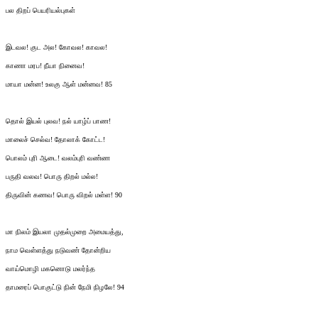
பல திறப் பெயரியல்புகள்
இடவல! குட அல! கோவல! காவல!
காணா மரப! நீயா நினைவ!
மாயா மன்ன! உலகு ஆள் மன்னவ! 85
தொல் இயல் புலவ! நல் யாழ்ப் பாண!
மாலைச் செல்வ! தோலாக் கோட்ட!
பொலம் புரி ஆடை! வலம்புரி வண்ண
பருதி வலவ! பொரு திறல் மல்ல!
திருவின் கணவ! பொரு விறல் மள்ள! 90
மா நிலம் இயலா முதல்முறை அமையத்து,
நாம வெள்ளத்து நடுவண் தோன்றிய
வாய்மொழி மகனொடு மலர்ந்த
தாமரைப் பொகுட்டு நின் நேமி நிழலே! 94