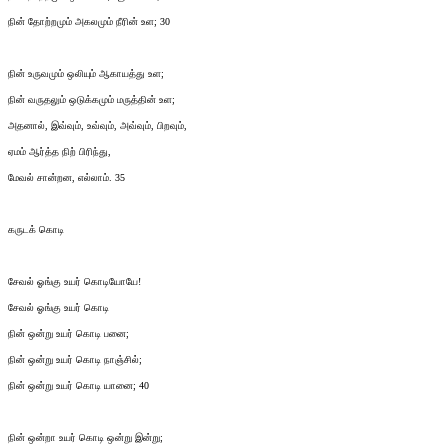
நின் தோற்றமும் அகலமும் நீரின் உள; 30
நின் உருவமும் ஒலியும் ஆகாயத்து உள;
நின் வருதலும் ஒடுக்கமும் மருத்தின் உள;
அதனால், இவ்வும், உவ்வும், அவ்வும், பிறவும்,
ஏமம் ஆர்த்த நிற் பிரிந்து,
மேவல் சான்றன, எல்லாம். 35
கருடக் கொடி
சேவல் ஓங்கு உயர் கொடியோயே!
சேவல் ஓங்கு உயர் கொடி
நின் ஒன்று உயர் கொடி பனை;
நின் ஒன்று உயர் கொடி நாஞ்சில்;
நின் ஒன்று உயர் கொடி யானை; 40
நின் ஒன்றா உயர் கொடி ஒன்று இன்று;