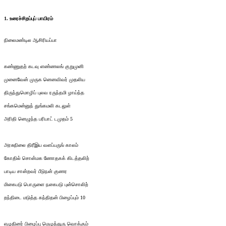
1. உரைச்சிறப்புப் பாயிரம்
நிலைமண்டில ஆசிரியப்பா
கண்ணுதற் கடவு ளண்ணலங் குறுமுனி
முனைவேன் முருக னெனவிவர் முதலிய
திருந்துமொழிப் புலவ ரருந்தமி ழாய்ந்த
சங்கமென்னுந் துங்கமலி கடலுள்
அரிதி னெழுந்த பரிபாட் டமுதம் 5
அரசுநிலை திரீஇய வளப்பருங் காலம்
கோதில் சொன்மக ணோதகக் கிடத்தலிற்
பாடிய சான்றவர் பீடுநன் குணர
மிகைபடு பொருளை நகைபடு புன்சொலிற்
றந்திடை மடுத்த கந்திதன் பிழைப்பும் 10
எழுதினர் பிழைப்பு மெழுத்துரு வொக்கும்