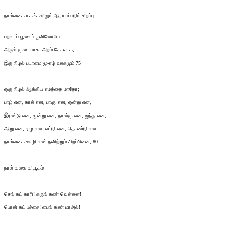
நால்வகை யுகங்களிலும் ஆராயப்படும் சிறப்பு
பறவாப் பூவைப் பூவினோயே!
அருள் குடையாக, அறம் கோலாக,
இரு நிழல் படாமை மூ-ஏழ் உலகமும் 75
ஒரு நிழல் ஆக்கிய ஏமத்தை மாதோ;
பாழ் என, கால் என, பாகு என, ஒன்று என,
இரண்டு என, மூன்று என, நான்கு என, ஐந்து என,
ஆறு என, ஏழு என, எட்டு என, தொண்டு என,
நால்வகை ஊழி எண் நவிற்றும் சிறப்பினை; 80
நால் வகை வியூகம்
செங் கட் காரி! கருங் கண் வெள்ளை!
பொன் கட் பச்சை! பைங் கண் மாஅல்!