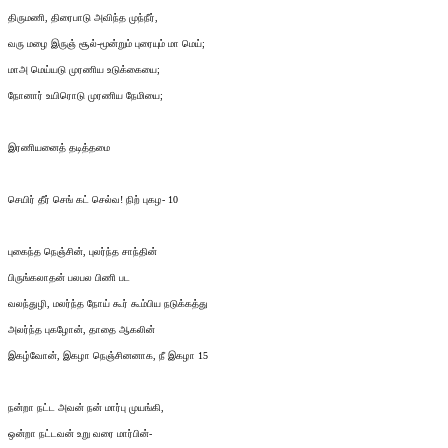
திருமணி, திரைபாடு அவிந்த முந்நீர்,
வரு மழை இருஞ் சூல்-மூன்றும் புரையும் மா மெய்;
மாஅ மெய்யடு முரணிய உடுக்கையை;
நோனார் உயிரொடு முரணிய நேமியை;
இரணியனைத் தடித்தமை
செயிர் தீர் செங் கட் செல்வ! நிற் புகழ- 10
புகைந்த நெஞ்சின், புலர்ந்த சாந்தின்
பிருங்கலாதன் பலபல பிணி பட
வலந்துழி, மலர்ந்த நோய் கூர் கூம்பிய நடுக்கத்து
அலர்ந்த புகழோன், தாதை ஆகலின்
இகழ்வோன், இகழா நெஞ்சினனாக, நீ இகழா 15
நன்றா நட்ட அவன் நன் மார்பு முயங்கி,
ஒன்றா நட்டவன் உறு வரை மார்பின்-