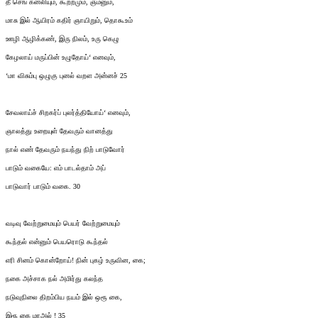
தீ செங் கனலியும், கூற்றமும், ஞமனும்,
மாசு இல் ஆயிரம் கதிர் ஞாயிறும், தொகூஉம்
ஊழி ஆழிக்கண், இரு நிலம், உரு கெழு
கேழலாய் மருப்பின் உழுதோய்‘ எனவும்,
‘மா விசும்பு ஒழுகு புனல் வறள அன்னச் 25
சேவலாய்ச் சிறகர்ப் புலர்த்தியோய்‘ எனவும்,
ஞாலத்து உறையுள் தேவரும் வானத்து
நால் எண் தேவரும் நயந்து நிற் பாடுவோர்
பாடும் வகையே: எம் பாடல்தாம் அப்
பாடுவார் பாடும் வகை. 30
வடிவு வேற்றுமையும் பெயர் வேற்றுமையும்
கூந்தல் என்னும் பெயரொடு கூந்தல்
எரி சினம் கொன்றோய்! நின் புகழ் உருவின, கை;
நகை அச்சாக நல் அமிர்து கலந்த
நடுவுநிலை திறம்பிய நயம் இல் ஒரூ கை,
இரூ கை மாஅல் ! 35