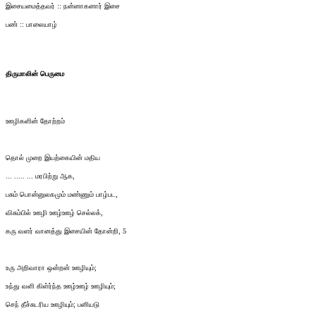
இசையமைத்தவர் :: நன்னாகனார் இசை
பண் :: பாலையாழ்
திருமாலின் பெருமை
ஊழிகளின் தோற்றம்
தொல் முறை இயற்கையின் மதிய
... ..... ... மரபிற்று ஆக,
பசும் பொன்னுலகமும் மண்ணும் பாழ்பட,
விசும்பில் ஊழி ஊழ்ஊழ் செல்லக்,
கரு வளர் வானத்து இசையின் தோன்றி, 5
உரு அறிவாரா ஒன்றன் ஊழியும்;
உந்து வளி கிள்ர்ந்த ஊழ்ஊழ் ஊழியும்;
செந் தீச்சுடரிய ஊழியும்; பனியடு