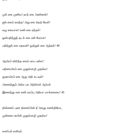
முக் கை முனிவ! நாற் கை அண்ணல்!
ஐங் கைம் மைந்த! அறு கை நெடு வேள்!
எழு கையாள! எண் கை ஏந்தல்!
ஒன்பதிற்றுத் தடக் கை மன் பேராள!
பதிற்றுக் கை மதவலி! நூற்றுக் கை ஆற்றல்! 40
ஆயிரம் விரித்த கைம் மாய மள்ள!
பதினாயிரம் கை முதுமொழி முதல்வ!
நூறாயிரம் கை ஆறு அறி கடவுள்!
அனைத்தும் அல்ல பல அடுக்கல் ஆம்பல்
இனைத்து என எண் வரம்பு அறியா யாக்கையை! 45
நின்னைப் புரை நினைப்பின் நீ அலது உணர்தியோ,
முன்னை மரபின் முதுமொழி முதல்வ!
வனப்பும் வலியும்