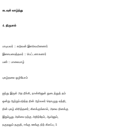
கடவுள் வாழ்த்து
4. திருமால்
பாடியவர் :: கடுவன் இளவெயினனார்
இசையமைத்தவர் :: பெட்டனாகனார்
பண் :: பாலையாழ்
புகழ்தலை ஒழியோம்
ஐந்து இருள் அற நீக்கி, நான்கினுள் துடைத்துத் தம்
ஒன்று ஆற்றுப்படுத்த நின் ஆர்வலர் தொழுது ஏத்தி,
நின் புகழ் விரித்தனர்; கிளக்குங்கால், அவை நினக்கு
இறும்பூது அன்மை நற்கு அறிந்தேம், ஆயினும்,
நகுதலும் தகுதி, ஈங்கு ஊங்கு நிற் கிளப்ப; 5