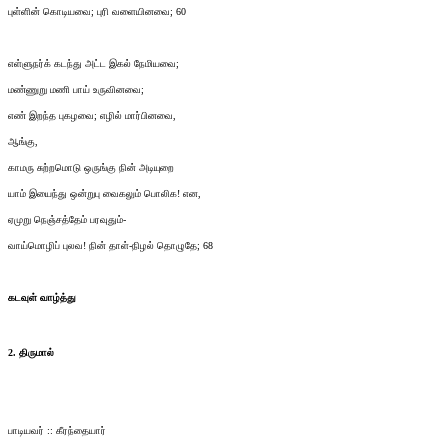
புள்ளின் கொடியவை; புரி வளையினவை; 60
எள்ளுநர்க் கடந்து அட்ட இகல் நேமியவை;
மண்ணுறு மணி பாய் உருவினவை;
எண் இறந்த புகழவை; எழில் மார்பினவை,
ஆங்கு,
காமரு சுற்றமொடு ஒருங்கு நின் அடியுறை
யாம் இயைந்து ஒன்றுபு வைகலும் பொலிக! என,
ஏமுறு நெஞ்சத்தேம் பரவுதும்-
வாய்மொழிப் புலவ! நின் தாள்-நிழல் தொழுதே; 68
கடவுள் வாழ்த்து
2. திருமால்
பாடியவர் :: கீரந்தையார்