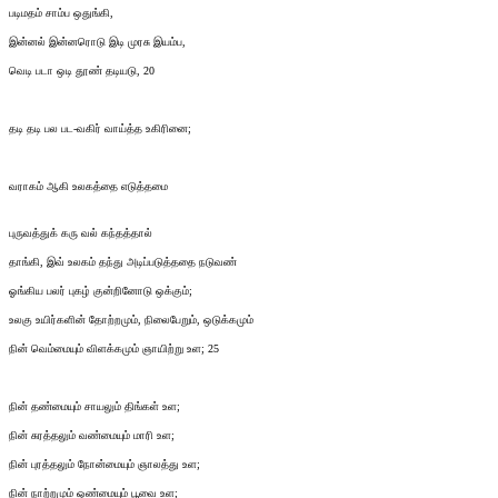
படிமதம் சாம்ப ஒதுங்கி,
இன்னல் இன்னரொடு இடி முரசு இயம்ப,
வெடி படா ஒடி தூண் தடியடு, 20
தடி தடி பல பட-வகிர் வாய்த்த உகிரினை;
வராகம் ஆகி உலகத்தை எடுத்தமை
புருவத்துக் கரு வல் கந்தத்தால்
தாங்கி, இவ் உலகம் தந்து அடிப்படுத்ததை நடுவண்
ஓங்கிய பலர் புகழ் குன்றினோடு ஒக்கும்;
உலகு உயிர்களின் தோற்றமும், நிலைபேறும், ஒடுக்கமும்
நின் வெம்மையும் விளக்கமும் ஞாயிற்று உள; 25
நின் தண்மையும் சாயலும் திங்கள் உள;
நின் சுரத்தலும் வண்மையும் மாரி உள;
நின் புரத்தலும் நோன்மையும் ஞாலத்து உள;
நின் நாற்றமும் ஒண்மையும் பூவை உள;