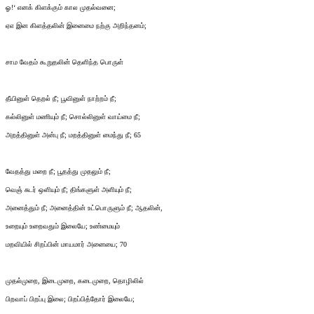
ஓ!‘ எனக் கிளக்கும் கால முதல்வனை;
ஏஎ இன கிளத்தலின் இனைமை நற்கு அறிந்தனம்;
சாம வேதம் கூறுதலின் தெளிந்த பொருள்
தீயினுள் தெறல் நீ; பூவினுள் நாற்றம் நீ;
கல்லினுள் மணியும் நீ; சொல்லினுள் வாய்மை நீ;
அறத்தினுள் அன்பு நீ; மறத்தினுள் மைந்து நீ; 65
வேதத்து மறை நீ; பூதத்து முதலும் நீ;
வெஞ் சுடர் ஒளியும் நீ; திங்களுள் அளியும் நீ;
அனைத்தும் நீ; அனைத்தின் உட்பொருளும் நீ; ஆதலின்,
உறையும் உறைவதும் இலையே; உண்மையும்
மறவியில் சிறப்பின் மாயமார் அனையை; 70
முதல்முறை, இடைமுறை, கடைமுறை, தொழிலில்
பிறவாப் பிறப்பு இலை; பிறப்பித்தோர் இலையே;