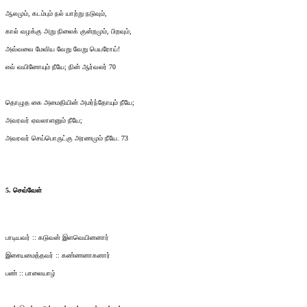
ஆலமும், கடம்பும் நல் யாற்று நடுவும்,
கால் வழக்கு அறு நிலைக் குன்றமும், பிறவும்,
அவ்வவை மேவிய வேறு வேறு பெயரோய்!
எவ் வயினோயும் நீயே; நின் ஆர்வலர் 70
தொழுத கை அமைதியின் அமர்ந்தோயும் நீயே;
அவரவர் ஏவலாளனும் நீயே;
அவரவர் செய்பொருட்கு அரணமும் நீயே. 73
5. செவ்வேள்
பாடியவர் :: கடுவன் இளவெயினனார்
இசையமைத்தவர் :: கண்ணனாகனார்
பண் :: பாலையாழ்