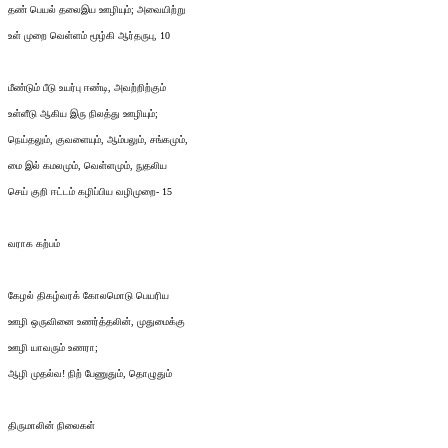
தண் பெயல் தலைஇய ஊழியும்; அவையிற்று
உள் முறை வெள்ளம் மூழ்கி ஆர்தருபு, 10
மீண்டும் பீடு உயர்பு ஈண்டி, அவற்றிற்கும்
உள்ளீடு ஆகிய இரு நிலத்து ஊழியும்;
நெய்தலும், குவளையும், ஆம்பலும், சங்கமும்,
மை இல் கமலமும், வெள்ளமும், நுதலிய
செய் குறி ஈட்டம் கழிப்பிய வழிமுறை- 15
வராக கற்பம்
கேழல் திகழ்வரக் கோலமொடு பெயரிய
ஊழி ஒருவினை உணர்த்தலின், முதுமைக்கு
ஊழி யாவரும் உணரா;
ஆழி முதல்வ! நிற் பேணுதும், தொழுதும்
திருமாலின் நிலைகள்