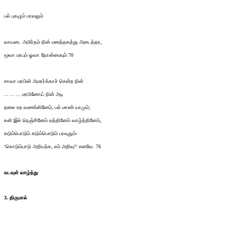
பல் புகழும் பரவலும்
வாயடை அமிர்தம் நின் மனத்தகத்து அடைத்தர,
மூவா மரபும் ஓவா நோன்மையும் 70
சாவா மரபின் அமரர்க்காச் சென்ற நின்
... ... ... மரபினோய் நின் அடி
தலை உற வணங்கினேம், பல் மாண் யாமும்;
கலி இல் நெஞ்சினேம் ஏத்தினேம் வாழ்த்தினேம்,
கடும்பொடும் கடும்பொடும் பரவுதும்-
‘கொடும்பாடு அறியற்க, எம் அறிவு!‘ எனவே. 76
கடவுள் வாழ்த்து
3. திருமால்