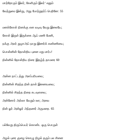
மாற்றோரும் இலர்; கேளிரும் இலர்‘ எனும்
வேற்றுமை இன்று, அது போற்றுநர்ப் பெறினே: 55
மனக்கோள் நினக்கு என வடிவு வேறு இலையே;
கோள் இருள் இருக்கை ஆய் மணி மேனி,
நக்கு அலர் துழாஅய் நாறு இணர்க் கண்ணியை;
பொன்னின் தோன்றிய புனை மறு மார்ப!
நின்னில் தோன்றிய நிரை இதழ்த் தாமரை 60
அன்ன நாட்டத்து அளப்பரியவை;
நின்னின் சிறந்த நின் தாள் இணையவை;
நின்னில் சிறந்த நிறை கடவுளவை;
அன்னோர் அல்லா வேறும் உள; அவை
நின் ஓர் அன்ஓர் அந்தணர் அருமறை. 65
பல்வேறு திருப்பெயர் கொண்ட ஒரு பொருள்
அழல் புரை குழை கொழு நிழல் தரும் பல சினை