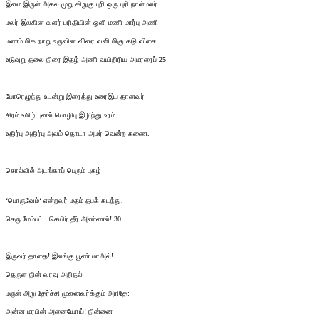
இமை இருள் அகல முறு கிறுகு புரி ஒரு புரி நாள்மலர்
மலர் இலகின வளர் பரிதியின் ஒளி மணி மார்பு அணி
மணம் மிக நாறு உருவின விரை வளி மிகு கடு விசை
உடுவுறு தலை நிரை இதழ் அணி வயிறிரிய அமரரைப் 25
போரெழுந்து உடன்று இரைத்து உரைஇய தானவர்
சிரம் உமிழ் புனல் பொழிபு இழிந்து உரம்
உதிர்பு அதிர்பு அலம் தொடா அமர் வென்ற கணை.
சொல்லில் அடங்காப் பெரும் புகழ்
‘பொருவேம்‘ என்றவர் மதம் தபக் கடந்து,
செரு மேம்பட்ட செயிர் தீர் அண்ணல்! 30
இருவர் தாதை! இலங்கு பூண் மாஅல்!
தெருள நின் வரவு அறிதல்
மருள் அறு தேர்ச்சி முனைவர்க்கும் அரிதே:
அன்ன மரபின் அனையோய்! நின்னை