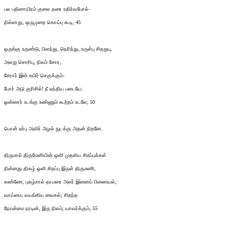
பல பதினாயிரம் குலை தரை உதிர்வபோல்-
நில்லாது, ஒருமுறை கொய்பு கூடி, 45
ஒருங்கு உருண்டு, பிளந்து, நெரிந்து, உருள்பு சிதறுபு,
அளறு சொரிபு, நிலம் சோர,
சேரார் இன் உயிர் செகுக்கும்-
போர் அடு குரிசில்! நீ ஏந்திய படையே:
ஒன்னார் உடங்கு உண்ணும் கூற்றம் உடலே; 50
பொன் ஏர்பு அவிர் அழல் நுடக்கு அதன் நிறனே.
திருமால் திருமேனியின் ஒளி முதலிய சிறப்புக்கள்
நின்னது திகழ் ஒளி சிறப்பு இருள் திருமணி;
கண்ணே, புகழ்சால் தாமரை அலர் இணைப் பிணையல்;
வாய்மை, வயங்கிய வைகல்; சிறந்த
நோன்மை நாடின், இரு நிலம்; யாவர்க்கும், 55