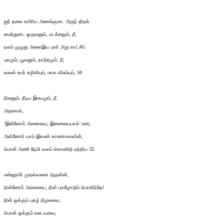
ஐந் தலை உயிரிய அணங்குடை அருந் திறல்
மைந்துடை ஒருவனும், மடங்கலும், நீ;
நலம் முழுது அளைஇய புகர் அறு காட்சிப்
புலமும், பூவனும், நாற்றமும், நீ;
வலன் உயர் எழிலியும், மாக விசும்பும், 50
நிலனும், நீடிய இமயமும், நீ.
அதனால்,
‘இன்னோர் அனையை; இனையையால்‘ என,
அன்னோர் யாம் இவண் காணாமையின்,
பொன் அணி நேமி வலம் கொண்டு ஏந்திய 55
மன்னுயிர் முதல்வனை ஆதலின்,
நின்னோர் அனையை, நின் புகழோடும் பொலிந்தே!
நின் ஒக்கும் புகழ் நிழலவை;
பொன் ஒக்கும் உடையவை;