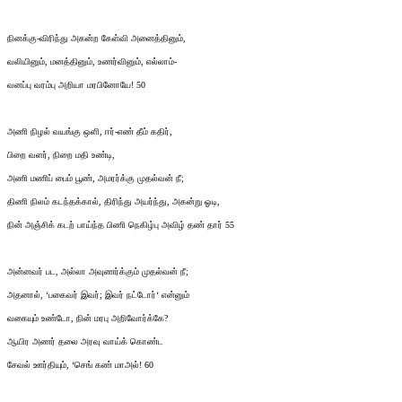
நினக்கு-விரிந்து அகன்ற கேள்வி அனைத்தினும்,
வலியினும், மனத்தினும், உணர்வினும், எல்லாம்-
வனப்பு வரம்பு அறியா மரபினோயே! 50
அணி நிழல் வயங்கு ஒளி, ஈர்-எண் தீம் கதிர்,
பிறை வளர், நிறை மதி உண்டி,
அணி மணிப் பைம் பூண், அமரர்க்கு முதல்வன் நீ;
திணி நிலம் கடந்தக்கால், திரிந்து அயர்ந்து, அகன்று ஓடி,
நின் அஞ்சிக் கடற் பாய்ந்த பிணி நெகிழ்பு அவிழ் தண் தார் 55
அன்னவர் பட, அல்லா அவுணர்க்கும் முதல்வன் நீ;
அதனால், ‘பகைவர் இவர்; இவர் நட்டோர்‘ என்னும்
வகையும் உண்டோ, நின் மரபு அறிவோர்க்கே?
ஆயிர அணர் தலை அரவு வாய்க் கொண்ட
சேவல் ஊர்தியும், ‘செங் கண் மாஅல்! 60