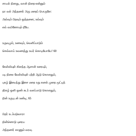
சாயல் நினது, வான் நிறை-என்னும்
நா வல் அந்தணர் அரு மறைப் பொருளே:
அவ்வும் பிறவும் ஒத்தனை; உவ்வும்
எவ் வயினோயும் நீயே.
உருவமும், உணவும், வெளிப்பாடும்
செவ்வாய் உவணத்து உயர் கொடியோயே! 60
கேள்வியுள் கிளந்த ஆசான் உரையும்,
படி நிலை வேள்வியுள் பற்றி ஆடு கொளலும்,
புகழ் இயைந்து இசை மறை உறு கனல் முறை மூட்டித்
திகழ் ஒளி ஒண் சுடர் வளப்பாடு கொளலும்,
நின் உருபுடன் உண்டி; 65
பிறர் உடம்படுவாரா
நின்னொடு புரைய
அந்தணர் காணும் வரவு.