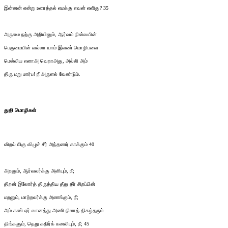
இன்னன் என்று உரைத்தல் எமக்கு எவன் எளிது? 35
அருமை நற்கு அறியினும், ஆர்வம் நின்வயின்
பெருமையின் வல்லா யாம் இவண் மொழிபவை
மெல்லிய எனாஅ வெறாஅது, அல்லி அம்
திரு மறு மார்ப! நீ அருளல் வேண்டும்.
துதி மொழிகள்
விறல் மிகு விழுச் சீர் அந்தணர் காக்கும் 40
அறனும், ஆர்வலர்க்கு அளியும், நீ;
திறன் இலோர்த் திருத்திய தீது தீர் சிறப்பின்
மறனும், மாற்றலர்க்கு அணங்கும், நீ;
அம் கண் ஏர் வானத்து அணி நிலாத் திகழ்தரும்
திங்களும், தெறு கதிர்க் கனலியும், நீ; 45