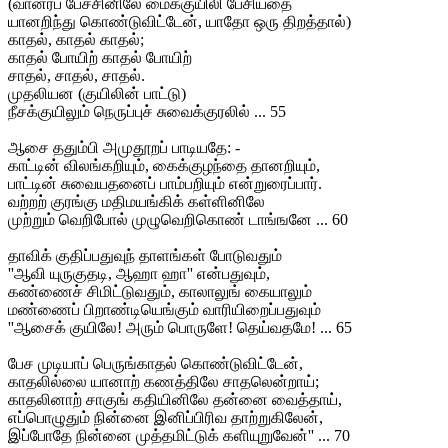
(வானரப் பேச்சினிலே மைக்குயிலி பேசியதை
யானறிந்து கொண்டுவிட்டேன், யாதோ ஒரு திறத்தால்)
காதல், காதல் காதல்;
காதல் போயிற் காதல் போயிற்
சாதல், சாதல், சாதல்.
முதலியன (குயிலின் பாட்டு)
நீசக்குயிலும் நெருப்புச் சுவைக்குரலில் ... 55
ஆசை ததும்பி அமுதூறப் பாடியதே: -
காட்டின் விலங்கறியும், கைக்குழந்தை தானறியும்,
பாட்டின் சுவையதனைப் பாம்பறியும் என்றுரைப்பார்.
வற்றற் குரங்கு மதிமயங்கிக் கள்ளினிலே
முற்றும் வெறிபோல் முழுவெறிகொண் டாங்ஙனே ... 60
தாவிக் குதிப்பதுவுந் தாளங்கள் போடுவதும்
''ஆவி யுருகுதடி, ஆஹா ஹா'' என்பதுவும்,
கண்ணைச் சிமிட்டுவதும், காலாலுங் கையாலும்
மண்ணைப் பிறாண்டியெங்கும் வாரியிறைப்பதுவும்
''ஆசைக் குயிலே! அரும் பொருளே! தெய்வதமே! ... 65
பேச முடியாப் பெருங்காதல் கொண்டுவிட்டேன்,
காதலில்லை யானாற் கணத்திலே சாதலென்றாய்;
காதலினாற் சாகுங் கதியினிலே தன்னை வைத்தாய்,
எப்பொழுதும் நின்னை இனிப்பிரிவ தாற்றுகிலேன்,
இப்போதே நின்னை முத்தமிட்டுக் களியுறுவேன்'' ... 70