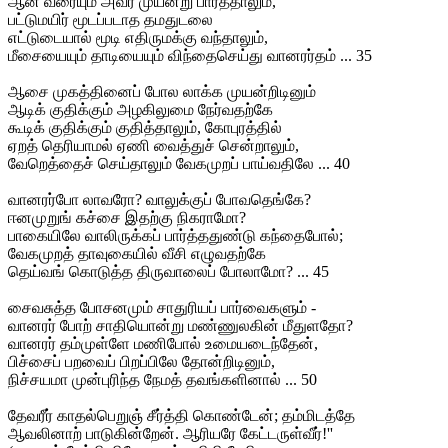
ஆன வரையும் அவர் முயன்று பார்த்தாலும்,
பட்டுமயிர் மூடப்படாத தமதுடலை
எட்டுடையால் மூடி எதிருமக்கு வந்தாலும்,
மீசையையும் தாடியையும் விந்தைசெய்து வானரர்தம் ... 35
ஆசை முகத்தினைப் போல லாக்க முயன்றிடினும்
ஆடிக் குதிக்கும் அழகிலுமை நேர்வதற்கே
கூடிக் குதிக்கும் குதித்தாலும், கோபுரத்தில்
ஏறத் தெரியாமல் ஏணி வைத்துச் சென்றாலும்,
வேறெத்தைச் செய்தாலும் வேகமுறப் பாய்வதிலே ... 40
வானரர்போ லாவரோ? வாலுக்குப் போவதெங்கே?
ஈனமுறுங் கச்சை இதற்கு நிகராமோ?
பாகையிலே வாலிருக்கப் பார்த்ததுண்டு கந்தைபோல்;
வேகமுறத் தாவுகையில் வீசி எழுவதற்கே
தெய்வங் கொடுத்த திருவாலைப் போலாமோ? ... 45
சைவசுத்த போசனமும் சாதுரியப் பார்வைகளும் -
வானரர் போற் சாதியொன்று மண்ணுலகின் மீதுளதோ?
வானரர் தம்முள்ளே மணிபோல் உமையடைந்தேன்,
பிச்சைப் பறவைப் பிறப்பிலே தோன்றிடினும்,
நிச்சயமா முன்புரிந்த நேமத் தவங்களினால் ... 50
தேவரீர் காதல்பெறுஞ் சீர்த்தி கொண்டேன்; தம்மிடத்தே
ஆவலினாற் பாடுகின்றேன். ஆரியரே கேட்டருள்வீர்!''