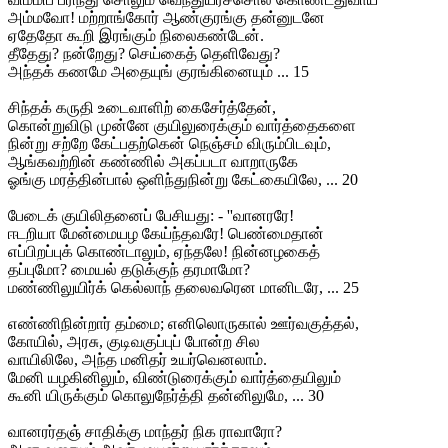
அம்மவோ! மற்றாங்கோர் ஆண்குரங்கு தன்னுடனே
ஏதேதோ கூறி இரங்கும் நிலைகண்டேன்.
தீதேது? நன்றேது? செய்கைத் தெளிவேது?
அந்தக் கணமே அதையுங் குரங்கினையும் ... 15
சிந்தக் கருதி உடைவாளிற் கைசேர்த்தேன்,
கொன்றுவிடு முன்னே குயிலுரைக்கும் வார்த்தைகளை
நின்று சற்றே கேட்பதற்கென் நெஞ்சம் விரும்பிடவும்,
ஆங்கவற்றின் கண்ணில் அகப்படா வாறாருகே
ஓங்கு மரத்தின்பால் ஒளிந்துநின்று கேட்கையிலே, ... 20
பேடைக் குயிலிதனைப் பேசியது: - ''வானரரே!
ஈடறியா மேன்மையழ கேய்ந்தவரே! பெண்மைதான்
எப்பிறப்புக் கொண்டாலும், ஏந்தலே! நின்னழகைத்
தப்புமோ? மையல் தடுக்குந் தரமாமோ?
மண்ணிலுயிர்க் கெல்லாந் தலைவரென மானிடரே, ... 25
எண்ணிநின்றார் தம்மை; எனிலொருகால் ஊர்வகுத்தல்,
கோயில், அரசு, குடிவகுப்புப் போன்ற சில
வாயிலிலே, அந்த மனிதர் உயர்வெனலாம்.
மேனி யழகினிலும், விண்டுரைக்கும் வார்த்தையிலும்
கூனி யிருக்கும் கொலுநேர்த்தி தன்னிலுமே, ... 30
வானரர்தஞ் சாதிக்கு மாந்தர் நிக ராவாரோ?