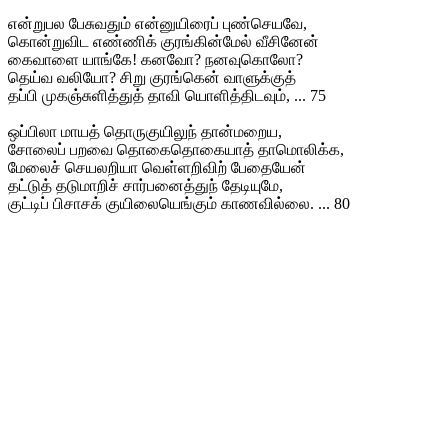
என்றுபல பேசுவதும் என்னுயிரைப் புண்செயவே,
கொன்றுவிட எண்ணிக் குரங்கின்மேல் வீசினேன்
கைவாளை யாங்கே! கனவோ? நனவுகொலோ?
தெய்வ வலியோ? சிறு குரங்கென் வாளுக்குத்
தப்பி முகஞ்சுளித்துத் தாவி யொளித்திடவும், ... 75
ஒப்பிலா மாயத் தொருகுயிலுந் தான்மறைய,
சோலைப் பறவை தொகைதொகையாத் தாமொலிக்க,
மேலைச் செயலறியா வெள்ளறிவிற் பேதையேன்
தட்டுத் தடுமாறிச் சார்பனைத்துந் தேடியுமே,
குட்டிப் பிசாசக் குயிலையெங்கும் காணவில்லை. ... 80