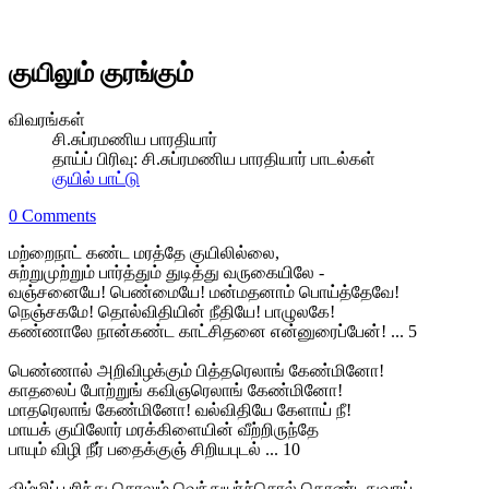
குயிலும் குரங்கும்
விவரங்கள்
சி.சுப்ரமணிய பாரதியார்
தாய்ப் பிரிவு:
சி.சுப்ரமணிய பாரதியார் பாடல்கள்
குயில் பாட்டு
0 Comments
மற்றைநாட் கண்ட மரத்தே குயிலில்லை,
சுற்றுமுற்றும் பார்த்தும் துடித்து வருகையிலே -
வஞ்சனையே! பெண்மையே! மன்மதனாம் பொய்த்தேவே!
நெஞ்சகமே! தொல்விதியின் நீதியே! பாழுலகே!
கண்ணாலே நான்கண்ட காட்சிதனை என்னுரைப்பேன்! ... 5
பெண்ணால் அறிவிழக்கும் பித்தரெலாங் கேண்மினோ!
காதலைப் போற்றுங் கவிஞரெலாங் கேண்மினோ!
மாதரெலாங் கேண்மினோ! வல்விதியே கேளாய் நீ!
மாயக் குயிலோர் மரக்கிளையின் வீற்றிருந்தே
பாயும் விழி நீர் பதைக்குஞ் சிறியபுடல் ... 10
விம்மிப் பரிந்து சொலும் வெந்துயர்ச்சொல் கொண்டதுவாய்