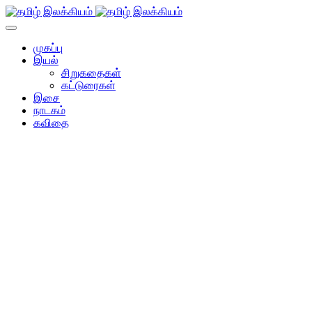
முகப்பு
இயல்
சிறுகதைகள்
கட்டுரைகள்
இசை
நாடகம்
கவிதை