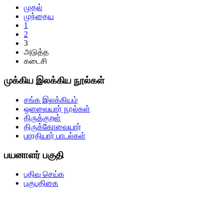
முதல்
முந்தைய
1
2
3
அடுத்த
கடைசி
முக்கிய இலக்கிய நூல்கள்
சங்க இலக்கியம்
ஒளவையார் நூல்கள்
திருக்குறள்
திருக்கோவையார்
பாரதியார் பாடல்கள்
பயனாளர் பகுதி
பதிவு செய்க
புகுபதிகை