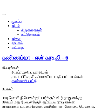
முகப்பு
இயல்
சிறுகதைகள்
கட்டுரைகள்
இசை
நாடகம்
கவிதை
கண்ணம்மா - என் காதலி - 6
விவரங்கள்
சி.சுப்ரமணிய பாரதியார்
தாய்ப் பிரிவு:
சி.சுப்ரமணிய பாரதியார் பாடல்கள்
கண்ணன் பாட்டு
யோகம்
பாயு மொளி நீ யெனக்குப் பார்க்கும் விழி நானுனக்கு;
தோயும் மது நீ யெனக்குத் தும்பியடி நானுனக்கு;
வாயுரைக்க வருகுதில்லை, வாழிநின்றன் மேன்மை யெல்லாம்;