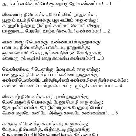
தூயசுடர் வானொளியே! சூறையமுதே! கண்ணம்மா! ... 1
வீணையடி நீ யெனக்கு, மேவும் விரல் நானுனக்கு;
பூணும் வடம் நீ யெனக்கு, புது வயிரம் நானுனக்கு;
காணுமிடந்தோறு நின்றன் கண்ணி னொளி வீசுதடி!
மாணுடைய பேரரசே! வாழ்வு நிலையே! கண்ணம்மா! ... 2
வான மழை நீ யெனக்கு, வண்ணமயில் நானுனக்கு;
பான மடி நீ யெனக்குப் பாண்டமடி நானுனக்கு;
ஞான வொளி வீசுதடி, நங்கை நின்றன் சோதிமுகம்;
ஊனமறு நல்லழகே! ஊறு சுவையே கண்ணம்மா! ... 3
வெண்ணிலவு நீ யெனக்கு, மேவு கடல் நானுனக்கு;
பண்ணுசுதி நீ யெனக்குப் பாட்டினிமை நானுனக்கு;
எண்ணியெண்ணிப் பார்த்திடிலோர் எண்ணமிலை நின்சுவைக்கே;
கண்ணின் மணி போன்றவளே! கட்டியமுதே! கண்ணம்மா! ... 4
வீசு கமழ் நீ யெனக்கு, விரியுமலர் நானுனக்கு;
பேசுபொருள் நீ யெனக்குப் பேணு மொழி நானுனக்கு;
நேசமுள்ள வான்சுடரே! நின்னழகை யேதுரைப்பேன்?
ஆசை மதுவே, கனியே, அள்ளு சுவையே கண்ணம்மா! . ... 5
காதலடி நீ யெனக்குக் காந்தமடி நானுனக்கு;
வேதமடி நீ யெனக்கு, வித்தையடி நானுனக்கு;
போதமுற்ற போதியிலே பொங்கிவருந் தீஞ்சுவையே!