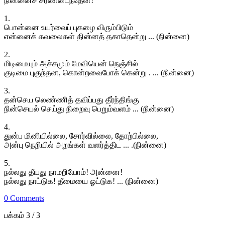
நின்னைச் சரணடைந்தேன்!
1.
பொன்னை உயர்வைப் புகழை விரும்பிடும்
என்னைக் கவலைகள் தின்னத் தகாதென்று ... (நின்னை)
2.
மிடிமையும் அச்சமும் மேவியென் நெஞ்சில்
குடிமை புகுந்தன, கொன்றவைபோக் கென்று . ... (நின்னை)
3.
தன்செய லெண்ணித் தவிப்பது தீர்ந்திங்கு
நின்செயல் செய்து நிறைவு பெறும்வளம் ... (நின்னை)
4.
துன்ப மினியில்லை, சோர்வில்லை, தோற்பில்லை,
அன்பு நெறியில் அறங்கள் வளர்த்திட ... .(நின்னை)
5.
நல்லது தீயது நாமறியோம்! அன்னை!
நல்லது நாட்டுக! தீமையை ஓட்டுக! ... (நின்னை)
0 Comments
பக்கம் 3 / 3