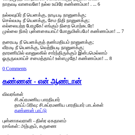
நாதவடி வானவளே! நல்ல உயிரே கண்ணம்மா! . ... 6
நல்லவுயிர் நீ யெனக்கு, நாடியடி நானுனக்கு;
செல்வமடி நீ யெனக்கு, சேம நிதி நானுனக்கு;
எல்லையற்ற பேரழகே! எங்கும் நிறை பொற்சுடரே!
முல்லை நிகர் புன்னகையாய்! மோதுமின்பமே! கண்ணம்மா! ... 7
தரையடி நீ யெனக்குத் தண்மதியம் நானுனக்கு;
வீரமடி நீ யெனக்கு, வெற்றியடி நானுனக்கு;
தாரணியில் வானுலகில் சார்ந்திருக்கும் இன்பமெல்லாம்
ஓருருவமாய்ச் சமைத்தாய்! உள்ளமுதே! கண்ணம்மா! ... 8
0 Comments
கண்ணன் - என் ஆண்டான்
விவரங்கள்
சி.சுப்ரமணிய பாரதியார்
தாய்ப் பிரிவு:
சி.சுப்ரமணிய பாரதியார் பாடல்கள்
கண்ணன் பாட்டு
புன்னாகவராளி - திஸ்ர ஏகதாளம்
ரசங்கள்: அற்புதம், கருணை