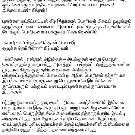
ஒத்திசைந்து வாழ்தலே வாழ்க்கை! சிறப்புடைய வாழ்க்கை!
இத்தகையாரே நீத்தார்!
புலன்கள் கட்டுப்பாட்டின் கீழ் இருந்தால் பொறிகள் மிகவும் ஒழுங்கும்,
ஒழுக்கமும் உடையவனவாக அமையும் புலன்களுக்கு அழுக்கினைச்
சேர்க்கும் பொறிகளைப் பக்குவப்படுத்த வேண்டும்.
"பொறிவாயில் ஐந்தவித்தான் பொய்தீர்
ஒழுக்க நெறிநின்றார் நீடுவாழ் வார்"
"அவித்தல்" என்றால் அழித்தல் – அடக்குதல் என்று பொருள்
கொள்ளுதல் முறையன்று. அவித்தல் – பக்குவப் படுத்துதல். உண்ண
முடியாத கிழங்கு முதலியவைகளை அவித்துப்
பக்குவப்படுத்துதலைப் போல என்று அறிக. பொறிகள் தற்சார்பாக
இயங்காமல் ஊர் உலகு என்று பொதுமையில் இயங்கினால்
தூய்மையுறும்; பக்குவம் அடையும்; புலன்களும் தூய்மையாக
இருக்கும்.
பற்றற்ற நிலை என்ற ஒரு சூன்ய நிலை – வாழ்க்கையில் இல்லை.
பற்று இல்லாமல் இருக்க முடியாது. பற்று எதன்மீது வைக்கிறோம்
என்பதைப் பொறுத்தே சீலம் அமைகிறது; நீத்தாருக்குரிய இயல்பு
வந்தமைகிறது. தன்மீதும் தனக்குரிய தேவைகள் மீதும் பற்று
வைப்பதற்குப் பதில், மற்றவர்கள் மீதும் மற்றவர்களின் இன்பங்களை
நாடும்போழுதும் – நீத்தார் தன்மை வந்தமைகிறது.