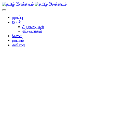
முகப்பு
இயல்
சிறுகதைகள்
கட்டுரைகள்
இசை
நாடகம்
கவிதை