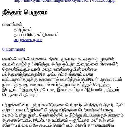
http://ilakkiyam.com/images/ilakkiyam/ATT4511588.jpg
நீத்தார் பெருமை
விவரங்கள்
தமிழர்கள்
தாய்ப் பிரிவு:
கட்டுரைகள்
வாழ்க்கை நலம்
0 Comments
மனம்-மொழி-மெய்களால் தீண்ட முடியாத கடவுளுக்கு முதலில்
கடவுள் வாழ்த்து! அடுத்து, அந்த ஒப்பற்ற இறைவனை நினைவிற்
கொண்டுவரும் வான் மழை; வான்மழையின் உண்மை
உய்த்துணர்ந்தவாருக்கே புலப்படும்;அங்கனம் உணர
மாட்டாதவர்களுக்கு உரைகளால் உணர்த்தும் பெரியோர் தேவை! யார்
நம்மைத் தமது உரைகளால் உயர் நெறியில் உய்த்துச் செலுத்த
இயலும்! அத்தகு பெரியோரை இனங்காட்டும் அதிகாரமே, நீத்தார்
பெருமை அதிகாரம்.
பற்றுக்களின்று முற்றாக விடுதலை பெற்றவர்கள் நீத்தார் ஆவர். ஆம்!
தற்சார்பான பற்றுக்களிலிருந்து விடுதலை பெற்றவர்கள்! மானுட
உலகம் இன்று துன்ப வெள்ளத்தில் அமிழ்ந்து கிடப்பதற்குக் காரணம்
ஆசைகளேயாம். இயல்பாக உயிரினம் – குறிப்பாக மனித இனம்
தற்சார்பு நிலையிலே மையம் கொள்ளும். அதன் காரணமாகவே