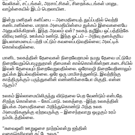
வேலிகள், சட்டங்கள், அரசாட்சிகள், சிறைக்கூடங்கள் மானுட
வாழ்க்கையில் இடம் பெறலாயின.
இன்று மனிதன் களிப்பை – அமைதியைத் துய்ப்பதில் வெற்றி
கண்டானில்லை. மாறாக அமைதியின்மை துக்கம் இவைகளையே
அனுபவிக்கிறான். இந்த அவலம் ஏன்? உலகந் தழீஇய ஒட்பத்திற்கே
விரிவு உண்டு. ஊக்கம் உண்டு. இந்த ஓட்பம் – அறிவு தனக்குரிய
இயலாமையைப் பற்றி மட்டும் கவலைப்படுவதில்லை; அலட்டிக்
கொள்வதில்லை.
மானிட உலகத்தின் தேவைகள் நிறைவேறாமல் நமது தேவை மட்டுமே
நிறைவேறும்பொழுதுதான் தீமைகள் கால்கொள்கின்றன.கடைசியில்
இவன் தேவையும் நிறைவேறுவதில்லை. ஒரோவழி நிறைவேறினாலும்
துய்க்க இயல்வதில்லை. ஒரே ஒரு மாமிசத்துண்டு. இவற்றிற்கு
காத்திருக்கும் பருந்துகளின் எண்ணிக்கையோ மிகுதி. என்ன
ஆகும்?
உலகம் இல்லாமையிலிருந்து விடுதலை பெற வேண்டும் என்பதே
சிறந்த கொள்கை – கோட்பாடு. உலகத்தை –இந்த உலகத்தின்
இயக்க அமைதிகளை அறிந்துகொண்டு அந்த உலக
அமைதிகளுக்கு ஏற்றவருக்கு – இசைந்தவாறு ஒழுகும் உரம்
நம்மிடத்தில்லை.
"சுவைஒளி ஊறுஓசை நாற்றம்என்று ஐந்தின்
வகைதெரிவான் கட்டே உலகு"