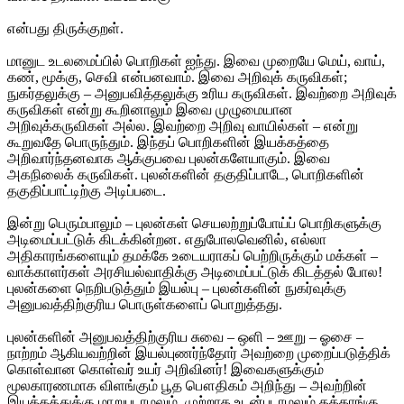
என்பது திருக்குறள்.
மானுட உடலமைப்பில் பொறிகள் ஐந்து. இவை முறையே மெய், வாய்,
கண், மூக்கு, செவி என்பனவாம். இவை அறிவுக் கருவிகள்;
நுகர்தலுக்கு – அனுபவித்தலுக்கு உரிய கருவிகள். இவற்றை அறிவுக்
கருவிகள் என்று கூறினாலும் இவை முழுமையான
அறிவுக்கருவிகள் அல்ல. இவற்றை அறிவு வாயில்கள் – என்று
கூறுவதே பொருந்தும். இந்தப் பொறிகளின் இயக்கத்தை
அறிவார்ந்தனவாக ஆக்குபவை புலன்களேயாகும். இவை
அகநிலைக் கருவிகள். புலன்களின் தகுதிப்பாடே, பொறிகளின்
தகுதிப்பாட்டிற்கு அடிப்படை.
இன்று பெரும்பாலும் – புலன்கள் செயலற்றுப்போய்ப் பொறிகளுக்கு
அடிமைப்பட்டுக் கிடக்கின்றன. எதுபோலவெனில், எல்லா
அதிகாரங்களையும் தமக்கே உடையராகப் பெற்றிருக்கும் மக்கள் –
வாக்காளர்கள் அரசியல்வாதிக்கு அடிமைப்பட்டுக் கிடத்தல் போல!
புலன்களை நெறிபடுத்தும் இயல்பு – புலன்களின் நுகர்வுக்கு
அனுபவத்திற்குரிய பொருள்களைப் பொறுத்தது.
புலன்களின் அனுபவத்திற்குரிய சுவை – ஒளி – ஊறு – ஓசை –
நாற்றம் ஆகியவற்றின் இயல்புணர்ந்தோர் அவற்றை முறைப்படுத்திக்
கொள்வான கொள்வர் உயர் அறிவினர்! இவைகளுக்கும்
மூலகாரணமாக விளங்கும் பூத பௌதிகம் அறிந்து – அவற்றின்
இயக்கத்துக்கு மாறுபடாமலும், முற்றாக உடன்படாமலும் தக்காங்கு