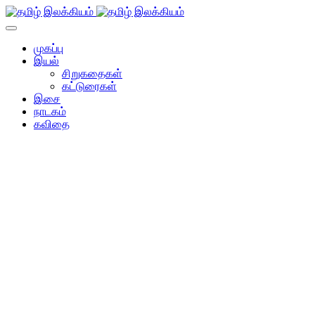
முகப்பு
இயல்
சிறுகதைகள்
கட்டுரைகள்
இசை
நாடகம்
கவிதை