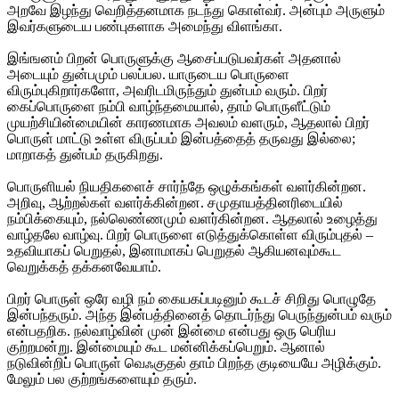
அறவே இழந்து வெறித்தனமாக நடந்து கொள்வர். அன்பும் அருளும்
இவர்களுடைய பண்புகளாக அமைந்து விளங்கா.
இங்ஙனம் பிறன் பொருளுக்கு ஆசைப்படுபவர்கள் அதனால்
அடையும் துன்பமும் பலப்பல. யாருடைய பொருளை
விரும்புகிறார்களோ, அவரிடமிருந்தும் துன்பம் வரும். பிறர்
கைப்பொருளை நம்பி வாழ்ந்தமையால், தாம் பொருளீட்டும்
முயற்சியின்மையின் காரணமாக அவலம் வளரும், ஆதலால் பிறர்
பொருள் மாட்டு உள்ள விருப்பம் இன்பத்தைத் தருவது இல்லை;
மாறாகத் துன்பம் தருகிறது.
பொருளியல் நியதிகளைச் சார்ந்தே ஒழுக்கங்கள் வளர்கின்றன.
அறிவு, ஆற்றல்கள் வளர்க்கின்றன. சமுதாயத்தினரிடையில்
நம்பிக்கையும், நல்லெண்ணமும் வளர்கின்றன. ஆதலால் உழைத்து
வாழ்தலே வாழ்வு. பிறர் பொருளை எடுத்துக்கொள்ள விரும்புதல் –
உதவியாகப் பெறுதல், இனாமாகப் பெறுதல் ஆகியனவும்கூட
வெறுக்கத் தக்கனவேயாம்.
பிறர் பொருள் ஒரே வழி நம் கையகப்படினும் கூடச் சிறிது பொழுதே
இன்பந்தரும். அந்த இன்பத்தினைத் தொடர்ந்து பெருந்துன்பம் வரும்
என்பதறிக. நல்வாழ்வின் முன் இன்மை என்பது ஒரு பெரிய
குற்றமன்று. இன்மையும் கூட மன்னிக்கப்பெறும். ஆனால்
நடுவின்றிப் பொருள் வெஃகுதல் தாம் பிறந்த குடியையே அழிக்கும்.
மேலும் பல குற்றங்களையும் தரும்.