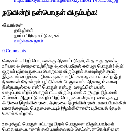
http://ilakkiyam.com/images/ilakkiyam/ATT4511588.jpg
நடுவின்றி நன்பொருள் விரும்பற்க!
விவரங்கள்
தமிழர்கள்
தாய்ப் பிரிவு:
கட்டுரைகள்
வாழ்க்கை நலம்
0 Comments
வெஃகல் – பிறர் பொருளுக்கு ஆசைப்படுதல், அதாவது தனக்கு
உரியன அல்லாதனவற்றிற்கு ஆசைப்படுதல் என்பது பொருள்! ஆம்!
ஒருவர் மற்றவருடைய பொருளை விரும்புதல் களவுக்குச் சமம்!
இதனால் வாழ்க்கை நிலைகளும் மாறிக் களவு, காவல் என்ற இழி
நிலைகள் தோன்றும். பூட்டுக்கள் பெருகலாம். ஆனாலும் களவு
நின்றபாடில்லை ஏன்? பொருள் என்பது உழைப்பின் பயன்.
உழைப்பாலன்றிப் பொருள் ஈட்ட விரும்புபவன் அறநெறி நிற்பவன்
அல்லன். அதுமட்டுமன்றிப் பிறர் பொருளை விரும்புபவன் தனது
அறிவை இழக்கின்றான். ஆற்றலை இழக்கின்றான். காலப்போக்கில்
மானத்தையும், பெருமையையும் இழக்கின்றான்; பழியைத் தேடிக்
கொள்கின்றான்.
உழைத்துப் பொருள் ஈட்டாது பிறன் பொருளை விரும்புபவர்கள்
பொருளுடையாரைத் துன்புறுத்துவதும் செய்வர். ஈரநெஞ்சினை