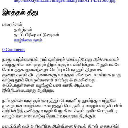
http://ilakkiyam.com/images/ilakkiyam/ATT4511588.jpg
இரத்தல் தீது
விவரங்கள்
தமிழர்கள்
தாய்ப் பிரிவு:
கட்டுரைகள்
வாழ்க்கை நலம்
0 Comments
நமது வாழ்க்கையில் நாம் ஒன்றைச் செய்யும்போது அச்செயலைச்
சார்ந்து சில பண்புகளும் திறன்களும் வளர்கின்றன. அதுபோலவே
செய்யத்தகாதனவற்றைச் செய்யும் பொழுதும் திறமைக்
குறைவுகளும் தீய குணங்களும் வந்தடைகின்றன. சான்றாக நமது
வாழ்வு நுகர் பொருள்களைச் சார்ந்து அமைகின்றது.
அப்பொருள்களை வழங்கும் பண வசதி அடிப்படை
இன்றியமையாதது ஆகிறது.
நாம் ஒவ்வொருவரும் உழைத்துப் பொருளீட்டி நுகர்ந்து வாழ்தலே
முறையான வாழ்க்கை. உழைத்துப் பொருளீட்டி வாழும் வாழ்வியலில்
சார்பின்றித் தனித்து வாழும் பேறு கிடைக்கும். நாமே பொருளீட்டி
வாழும் வளமான வாழ்வு தொடர் வரலாறாக நீடிக்கும்.
உழைப்பின் வழி அறிவறிந்த ஆள்வினை செயல் திறன் கைகூடும்!