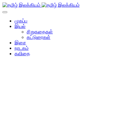
முகப்பு
இயல்
சிறுகதைகள்
கட்டுரைகள்
இசை
நாடகம்
கவிதை