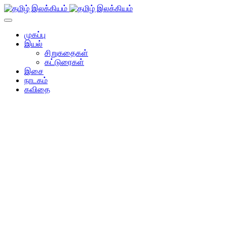
முகப்பு
இயல்
சிறுகதைகள்
கட்டுரைகள்
இசை
நாடகம்
கவிதை