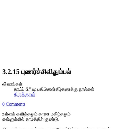
3.2.15 புணர்ச்சிவிதும்பல்
விவரங்கள்
தாய்ப் பிரிவு:
பதினென்கீழ்கணக்கு நூல்கள்
திருக்குறள்
0 Comments
உள்ளக் களித்தலும் காண மகிழ்தலும்
கள்ளுக்கில் காமத்திற் குண்டு.