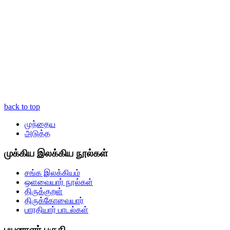
back to top
முந்தைய
அடுத்த
முக்கிய இலக்கிய நூல்கள்
சங்க இலக்கியம்
ஒளவையார் நூல்கள்
திருக்குறள்
திருக்கோவையார்
பாரதியார் பாடல்கள்
பயனாளர் பகுதி