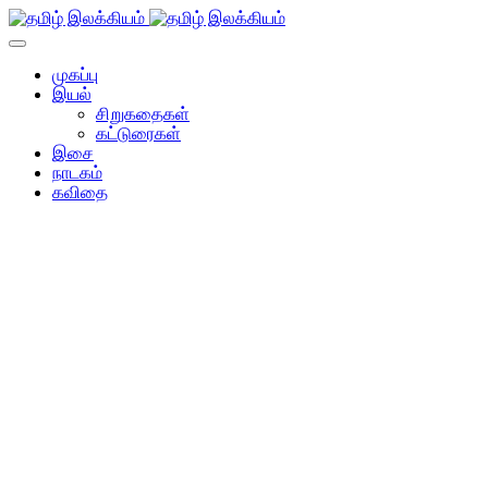
முகப்பு
இயல்
சிறுகதைகள்
கட்டுரைகள்
இசை
நாடகம்
கவிதை