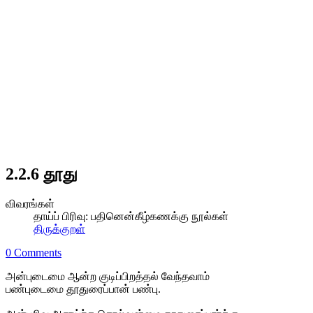
2.2.6 தூது
விவரங்கள்
தாய்ப் பிரிவு:
பதினென்கீழ்கணக்கு நூல்கள்
திருக்குறள்
0 Comments
அன்புடைமை ஆன்ற குடிப்பிறத்தல் வேந்தவாம்
பண்புடைமை தூதுரைப்பான் பண்பு.