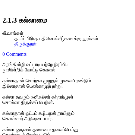
2.1.3 கல்லாமை
விவரங்கள்
தாய்ப் பிரிவு:
பதினென்கீழ்கணக்கு நூல்கள்
திருக்குறள்
0 Comments
அரங்கின்றி வட்டாடி யற்றே நிரம்பிய
நூலின்றிக் கோட்டி கொளல்.
கல்லாதான் சொற்கா முறுதல் முலையிரண்டும்
இல்லாதான் பெண்காமுற் றற்று.
கல்லா தவரும் நனிநல்லர் கற்றார்முன்
சொல்லா திருக்கப் பெறின்.
கல்லாதான் ஒட்பம் கழியநன் றாயினும்
கொள்ளார் அறிவுடை யார்.
கல்லா ஒருவன் தகைமை தலைப்பெய்து
சொல்லாடச் சோர்வு படும்.