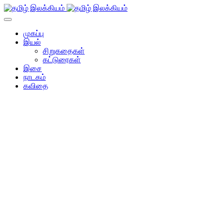
முகப்பு
இயல்
சிறுகதைகள்
கட்டுரைகள்
இசை
நாடகம்
கவிதை