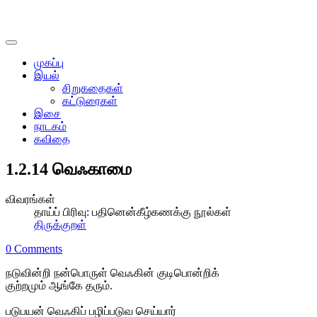
முகப்பு
இயல்
சிறுகதைகள்
கட்டுரைகள்
இசை
நாடகம்
கவிதை
1.2.14 வெஃகாமை
விவரங்கள்
தாய்ப் பிரிவு:
பதினென்கீழ்கணக்கு நூல்கள்
திருக்குறள்
0 Comments
நடுவின்றி நன்பொருள் வெஃகின் குடிபொன்றிக்
குற்றமும் ஆங்கே தரும்.
படுபயன் வெஃகிப் பழிப்படுவ செய்யார்