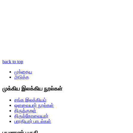
back to top
முந்தைய
அடுத்த
முக்கிய இலக்கிய நூல்கள்
சங்க இலக்கியம்
ஒளவையார் நூல்கள்
திருக்குறள்
திருக்கோவையார்
பாரதியார் பாடல்கள்
பயனாளர் பகுதி