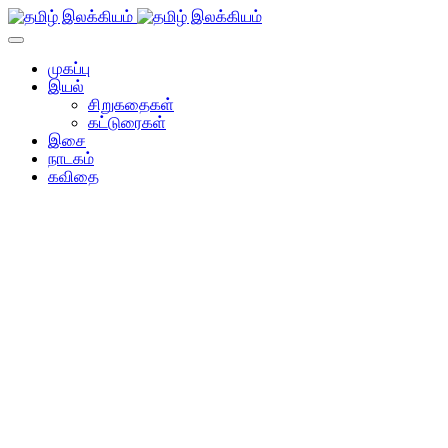
முகப்பு
இயல்
சிறுகதைகள்
கட்டுரைகள்
இசை
நாடகம்
கவிதை