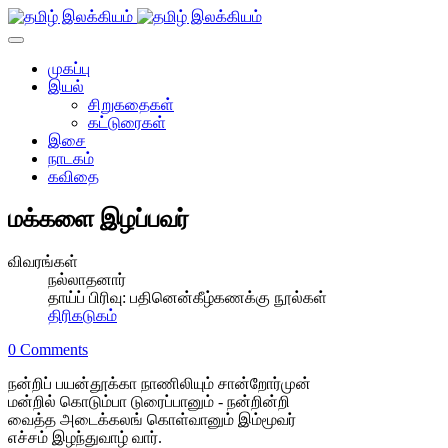
முகப்பு
இயல்
சிறுகதைகள்
கட்டுரைகள்
இசை
நாடகம்
கவிதை
மக்களை இழப்பவர்
விவரங்கள்
நல்லாதனார்
தாய்ப் பிரிவு:
பதினென்கீழ்கணக்கு நூல்கள்
திரிகடுகம்
0 Comments
நன்றிப் பயன்தூக்கா நாணிலியும் சான்றோர்முன்
மன்றில் கொடும்பா டுரைப்பானும் - நன்றின்றி
வைத்த அடைக்கலங் கொள்வானும் இம்மூவர்
எச்சம் இழந்துவாழ் வார்.