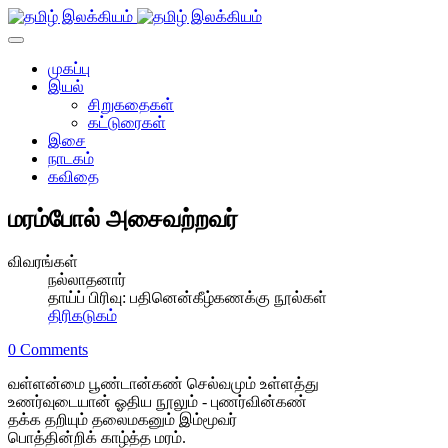
முகப்பு
இயல்
சிறுகதைகள்
கட்டுரைகள்
இசை
நாடகம்
கவிதை
மரம்போல் அசைவற்றவர்
விவரங்கள்
நல்லாதனார்
தாய்ப் பிரிவு:
பதினென்கீழ்கணக்கு நூல்கள்
திரிகடுகம்
0 Comments
வள்ளன்மை பூண்டான்கண் செல்வமும் உள்ளத்து
உணர்வுடையான் ஓதிய நூலும் - புணர்வின்கண்
தக்க தறியும் தலைமகனும் இம்மூவர்
பொத்தின்றிக் காழ்த்த மரம்.