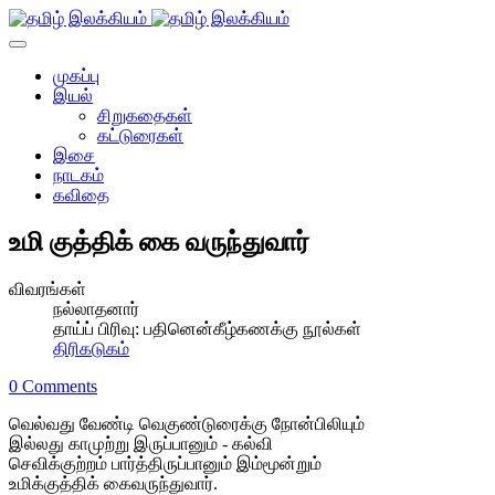
முகப்பு
இயல்
சிறுகதைகள்
கட்டுரைகள்
இசை
நாடகம்
கவிதை
உமி குத்திக் கை வருந்துவார்
விவரங்கள்
நல்லாதனார்
தாய்ப் பிரிவு:
பதினென்கீழ்கணக்கு நூல்கள்
திரிகடுகம்
0 Comments
வெல்வது வேண்டி வெகுண்டுரைக்கு நோன்பிலியும்
இல்லது காமுற்று இருப்பானும் - கல்வி
செவிக்குற்றம் பார்த்திருப்பானும் இம்மூன்றும்
உமிக்குத்திக் கைவருந்துவார்.