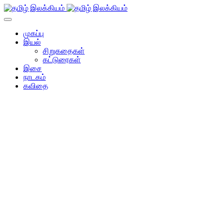
முகப்பு
இயல்
சிறுகதைகள்
கட்டுரைகள்
இசை
நாடகம்
கவிதை