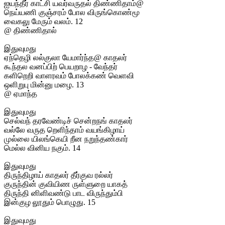
ஐயந்தீர் காட்சி யவர்வருதல் திண்ணிதாம்@
நெய்யணி குஞ்சரம் போல விருங்கொண்மூ
வைகலு மேரும் வலம். 12
@ திண்ணிதால்
இதுவுமது
ஏந்தெழி லல்குலா யேமார்ந்த@ காதலர்
கூந்தல வனப்பிற் பெயறாழ - வேந்தர்
களிறெறி வாளரவம் போலக்கண் வெளவி
ஒளிறுபு மின்னு மழை. 13
@ ஏமாந்த
இதுவுமது
செல்வந் தரவேண்டிச் சென்றநங் காதலர்
வல்லே வருத றெளிந்தாம் வயங்கிழாய்
முல்லை யிலங்கெயி றீன நறுந்தண்கார்
மெல்ல வினிய நகும். 14
இதுவுமது
திருந்திழாய் காதலர் தீர்குவ ரல்லர்
குருந்தின் குவியிண ருள்ளுறை யாகத்
திருந்தி னிளிவண்டு பாட விருந்தும்பி
இன்குழ லூதும் பொழுது. 15
இதுவுமது