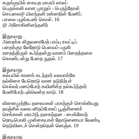
கருங்குயில் கையற மாமயி லாலப்
பெருங்கலி வான முரறும் - பெருந்தோள்
செயலை@ யிளந்தளி ரன்னநின் மேனிப்
பசலை பழங்கூண் கொள். 16
@ அசோகினிளந்தளிர்
இதுவுமது
அறைக்க லிறுவரைமேற் பாம்பு சவட்டிப்
பறைக்குர லேறோடு பெளவம் பருகி
உறைத்திருள் கூர்ந்தன்று வானம் பிறைத்தகை
கொண்டன்று பேதை நுதல். 17
இதுவுமது
கல்பயில் கானங் கடந்தார் வரவாங்கே
நல்லிசை யேறொடு வான நடுநிற்பச்
செல்வர் மனம்போற் கவினீன்ற நல்கூர்ந்தார்
மேனிபோற் புல்லென்ற காடு. 18
வினைமுற்றிய தலைமகள் பாகற்குச் சொல்லியது
நாஞ்சில் வலவ னிறம்போலப் பூஞ்சினைச்
செங்கான் மராஅந் தகைந்தன - பைங்கோற்
றொடிபொலி முன்கையாள் தோடுணையா வேண்டி
நெடுவிடைச் சென்றதென் னெஞ்சு. 19
இதுவுமது