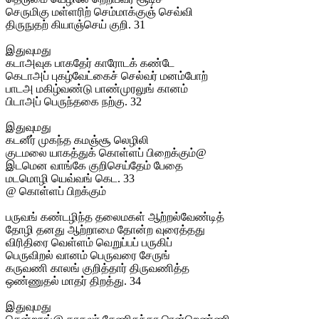
செருமிகு மள்ளரிற் செம்மாக்குஞ் செவ்வி
திருநுதற் கியாஞ்செய் குறி. 31
இதுவுமது
கடாஅவுக பாகதேர் காரோடக் கண்டே
கெடாஅப் புகழ்வேட்கைச் செல்வர் மனம்போற்
பாடஅ மகிழ்வண்டு பாண்முரலுங் கானம்
பிடாஅப் பெருந்தகை நற்கு. 32
இதுவுமது
கடனீர் முகந்த கமஞ்சூ லெழிலி
குடமலை யாகத்துக் கொள்ளப் பிறைக்கும்@
இடமென வாங்கே குறிசெய்தேம் பேதை
மடமொழி யெவ்வங் கெட. 33
@ கொள்ளப் பிறக்கும்
பருவங் கண்டழிந்த தலைமகள் ஆற்றல்வேண்டித்
தோழி தனது ஆற்றாமை தோன்ற வுரைத்தது
விரிதிரை வெள்ளம் வெறுப்பப் பருகிப்
பெருவிறல் வானம் பெருவரை சேருங்
கருவணி காலங் குறித்தார் திருவணித்த
ஒண்ணுதல் மாதர் திறத்து. 34
இதுவுமது