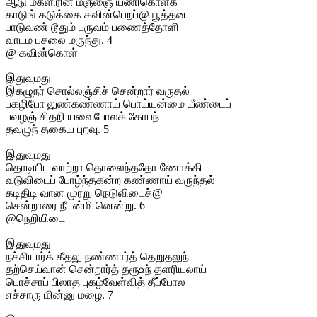
ஆடு மகளிரின் மஞ்ஞை யணிகொளக்
காடுங் கடுக்கை கவின்பெறப்@ பூத்தன
பாடுவண் டூதும் பருவம் பணைத்தோளி
வாடம பசலை மருந்து. 4
@ கவின்கொள்
இதுவுமது
இகழுநர் சொல்லஞ்சிச் சென்றார் வருதல்
பகழிபோ லுண்கண்ணாய் பொய்யன்மை யீண்டைப்
பவழஞ் சிதறி யவைபோலக் கோபந்
தவழுந் தகைய புறவு. 5
இதுவுமது
தொடியிட வாற்றா தொலைந்ததோ ணோக்கி
வடுவிடைப் போழ்ந்தகன்ற கண்ணாய் வருந்தல்
கடிதிடி வான முரறு நெடுவிடைச்@
சென்றாரை நீடன்மி னென்று. 6
@நெறியிடை
இதுவுமது
நச்சியார்க் கீதலு நண்ணார்த் தெறுதலுந்
தற்செய்வான் சென்றார்த் தரூஉந் தளரியலாய்
பொச்சாப் பிலாத புகழ்வேள்வித் தீப்போல
எச்சாரு மின்னு மழை. 7