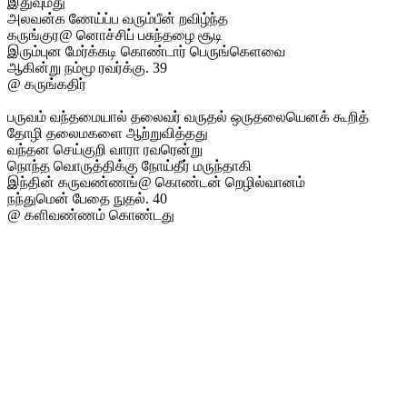
இதுவுமது
அலவன்க ணேய்ப்ப வரும்பீன் றவிழ்ந்த
கருங்குர@ னொச்சிப் பசுந்தழை சூடி
இரும்புன மேர்க்கடி கொண்டார் பெருங்கெளவை
ஆகின்று நம்மூ ரவர்க்கு. 39
@ கருங்கதிர்
பருவம் வந்தமையால் தலைவர் வருதல் ஒருதலையெனக் கூறித்
தோழி தலைமகளை ஆற்றுவித்தது
வந்தன செய்குறி வாரா ரவரென்று
நொந்த வொருத்திக்கு நோய்தீர் மருந்தாகி
இந்தின் கருவண்ணங்@ கொண்டன் றெழில்வானம்
நந்துமென் பேதை நுதல். 40
@ களிவண்ணம் கொண்டது