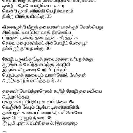
சென்றநங்@ காதலர் சேணிகந்தா ரென்றெண்ணி
ஒன்றிய நோயோ டிடும்பை பலகூர
வென்றி முரசி னிரங்கி யெழில்வானம்
நின்று மிரங்கு மிவட்கு. 35
வினைமுற்றி மீளுந் தலைமகள் பாகற்குச் சொல்லியது
சிரல்வாய் வனப்பின வாகி நிரலொப்ப
ஈர்ந்தண் தளவந் தகைந்தன - சீர்த்தக்க
செல்வ மழைமதர்க்கட் சின்மொழிப் பேதையூர்
நல்விருந் தாக நமக்கு. 36
தோழி பருவங்காட்டித் தலைமகளை வற்புறுத்தது
கருங்கடல் மேய்ந்த கமஞ்சூ லெழிலி
இருங்க லிறுவரை யேறி யியுர்க்கும்
பெரும்பதக் காலையும் வாரார்கொல் வேந்தன்
அருந்தொழில் வாய்த்த நமர். 37
தலைவர் பொய்த்தாரெனக் கூறித் தோழி தலைவியை
ஆற்றுவித்தது
புகர்முகம் பூழிப்@ புரள வுயர்நிலைய%
வெஞ்சின் வேழம் பிடியோ டிசைந்தாடுந்&
தண்பதக் காலையும் வாரா ரெவன்கொலோ
ஒண்டொடி யூடு நிலை. 38
@ பூமி புரள ஃ உயர்நிலை & இணைதாழ