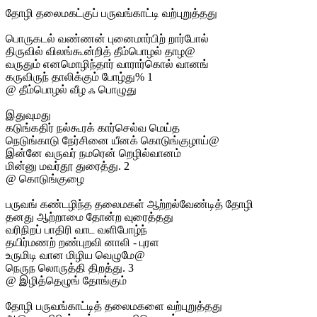
தோழி தலைமகட்குப் பருவங்காட்டி வற்புறுத்தது
பொருகடல் வண்ணன் புனைமார்பிற் றார்போல்
திருவில் விலங்கூன்றித் தீம்பொழல் தாழ@
வருதும் எனமொழிந்தார் வாரார்கொல் வானங்
கருவிருந் தாலிக்கும் போழ்து% 1
@ தீம்பொழல் வீழ ஃ பொழுது
இதுவுமது
கடுங்கதிர் நல்கூரக் கார்செல்வ மெய்த
நெடுங்காடு நேர்சினை யீனக் கொடுங்குழாய்@
இன்னே வருவர் நமரென் றெழில்வானம்
மின்னு மவர்தூ துரைத்து. 2
@ கொடுங்குழை
பருவங் கண்டழிந்த தலைமகள் ஆற்றல்வேண்டித் தோழி
தனது ஆற்றாமை தோன்ற வுரைத்தது
வரிநிறப் பாதிரி வாட வளிபோழ்ந்
தயிர்மணற் றண்புறவி னாலி - புரள
உருமிடி வான மிழிய வெழுமே@
நெருந லொருத்தி திறத்து. 3
@ இழித்தெழுங் தோங்கும்
தோழி பருவங்காட்டித் தலைமகளை வற்புறுத்தது