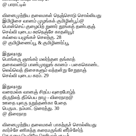
@ பாராட்டில்
வினைமுற்றிய தலைமகள் நெஞ்சொடு சொல்லியது
இமிழிசை வானம் முழங்கக் குமிழின்பூப்@
பொன்செய் குழையிற் றுணர் தூங்கத் தண்பதஞ்
செவ்வி யுடைய சுரநெஞ்சே காதலியூர்
கவ்வை யழுங்கச் செலற்கு. 28
@ குமிழிணைப்பூ & குமிழிணர்ப்பூ
இதுவுமது
பொங்கரு ஞாங்கர் மலர்ந்தன தங்காத்
தகைவண்டு பாண்முரலுங் கானம் - பகைகொண்ட
லெவ்வெத் திசைகளும் வந்தன்று சேறுநாஞ்
செவ்வி யுடைய கரம். 29
இதுவுமது
வரைமல்க வானஞ் சிறப்ப வுறைபோழ்ந்
திருநிலந் தீம்பெய றாழ - விரைநாற@
ஊதை யுளரு நறுந்தண்கா பேதை
பெருமட நம்மாட் டுரைத்து. 30
@ திரைநாற
வினைமுற்றிய தலைமகள் பாகற்குச் சொல்லியது
கார்ச்சே ணிகந்த கரைமருங்கி னீர்ச்சேர்ந்
தெருமை யெழிலே றெறிபவர் சூடிச்