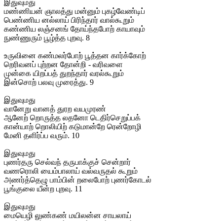
இதுவுமது
மண்ணியன் ஞாலத்து மன்னும் புகழ்வேண்டிப்
பெண்ணிய னல்லாய் பிரிந்தார் வால்கூறும்
கண்ணிய லஞ்சனங் தோய்ந்தபோற் காயாவும்
நுண்ணுரும் பூழ்த்த புறவு. 8
உருவினை கண்மலர்போற் பூத்தன கார்க்கோற்
றெரிவனப் புற்றன தோன்றி - வரிவளை
முன்கை யிறப்பத் துறந்தார் வரல்கூறும்
இன்சொற் பலவு முரைத்து. 9
இதுவுமது
வானேறு வானத் துரற வயமுரண்
ஆனேற் றொருத்த லதனோ டெதிர்செறுப்பக்
கான்யாற் றொலியிற் கடுமான்றே ரென்றோழி
மேனி தளிர்ப்ப வரும். 10
இதுவுமது
புணர்தரு செல்வந் தருபாக்குச் சென்றார்
வணரொலி யைம்பாலாய் வல்வருதல் கூறும்
அணர்த்தெழு பாம்பின் றலைபோற் புணர்கோடல்
பூங்குலை யீன்ற புறவு. 11
இதுவுமது
மையெழி லுண்கண் மயிலன்ன சாயலாய்