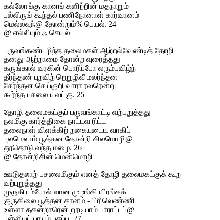
கல்லோங்கு கானங் களிற்றின் மதநாறும்
பல்லிருங் கூந்தல் பணிநோனாள் கார்வானம்
மெல்லவுந்@ தோன்றும்% பெயல். 24
@ எல்லியும் ஃ செயல்
பருவங்கண்டழிந்த தலைமகள் ஆற்றல்வேண்டித் தோழி
தனது ஆற்றாமை தோன்ற வுரைத்தது
கருங்கால் வரகின் பொரிப்போ லரும்புவிழ்ந்
தீர்ந்தண் புறவிற் றெறுழிவீ மலர்ந்தன
சேர்ந்தன செய்குறி வாரா ரவரென்று
கூர்ந்த பசலை யவட்கு. 25
தோழி தலைமகட்குப் பருவங்காட்டி வற்புறுத்தது
நலமிகு கார்த்திகை நாட்டவ ரிட்ட
தலைநாள் விளக்கிற் றகையுடைய வாகிப்
புலமெலாம் பூத்தன தோன்றி சிலமொழி@
தூதொடு வந்த மழை. 26
@ தோன்றிசின் மென்மொழி
ஊடுதலாற் பசலைமிகும் எனத் தோழி தலைமகட்குக் கூற
வற்புறுத்தது
முருகியம்போல் வான முழங்கி யிரங்கக்
குருகிலை பூத்தன கானம் - பிரிவெண்ணி
உள்ளா தகன்றாரென் றூடியாம் பாராட்டப்@
பள்ளியுட் பாயும் பசப்பு. 27