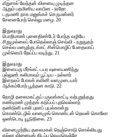
வீறுசால் வேந்தன் வினையு முடிந்தன
ஆறும் பதமினிய வாயின - |ஏறோ
டருமணி நாக மனுங்கச் செருமன்னர்
சேனைபோற் செல்லு மழை. 20
இதுவுமது
பொறிமாண் புனைதிண்டேர் போந்த வழியே
சிறுமுல்லைப் போதெல்லாஞ் செவ்வி - நறுநுதற்
செல்வ மழைந்தடங்கட் சின்மொழிப் பேதைவாய்
முள்ளெயி றேய்ப்ப வடிந்து. 21
இதுவுமது
இளையரு மீர்ங்கட் டயர வுளையணிந்து
புல்லுண் கலிமாவும் பூட்டிய - நல்லார்
இளநலம் போலக் கவினி வளமுடையார்
ஆக்கம்போற் பூத்தன காடு. 22
தோழி தலைமகட்குப் பருவங்காட்டி வற்புறுத்தது
கண்டிரண் முத்தங் கடுப்பப் புறவெல்லாந்
தண்டுளி யாலி புரளப் புயல்கான்று
கொண்டெழில் வானமுங் கொண்டன் றெவன் கொலோ
ஒண்டொடி யூடுநிலை. 23
வினைமுற்றிய தலைமகள் நெஞ்சொடு சொல்லியது
எல்லா வினையுங் கிடப்ப வெழுநெஞ்சே