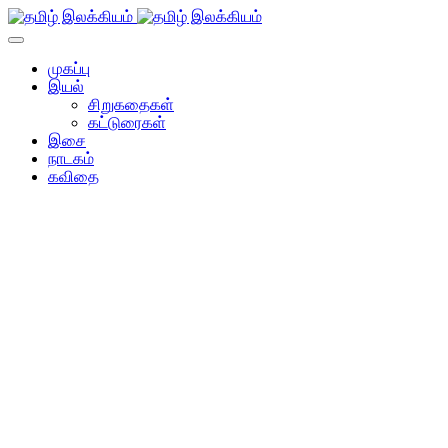
முகப்பு
இயல்
சிறுகதைகள்
கட்டுரைகள்
இசை
நாடகம்
கவிதை