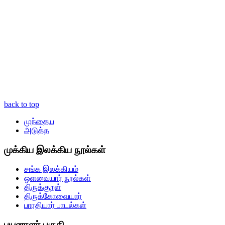
back to top
முந்தைய
அடுத்த
முக்கிய இலக்கிய நூல்கள்
சங்க இலக்கியம்
ஒளவையார் நூல்கள்
திருக்குறள்
திருக்கோவையார்
பாரதியார் பாடல்கள்
பயனாளர் பகுதி