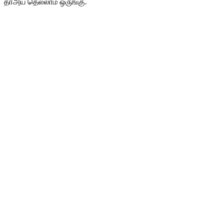
தாஅய தெல்லாம் ஒருங்கு.