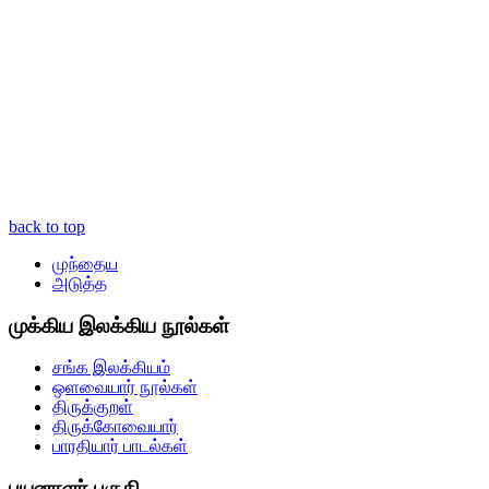
back to top
முந்தைய
அடுத்த
முக்கிய இலக்கிய நூல்கள்
சங்க இலக்கியம்
ஒளவையார் நூல்கள்
திருக்குறள்
திருக்கோவையார்
பாரதியார் பாடல்கள்
பயனாளர் பகுதி