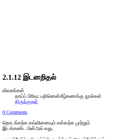
2.1.12 இடனறிதல்
விவரங்கள்
தாய்ப் பிரிவு:
பதினென்கீழ்கணக்கு நூல்கள்
திருக்குறள்
0 Comments
தொடங்கற்க எவ்வினையும் எள்ளற்க முற்றும்
இடங்கண்ட பின்அல் லது.