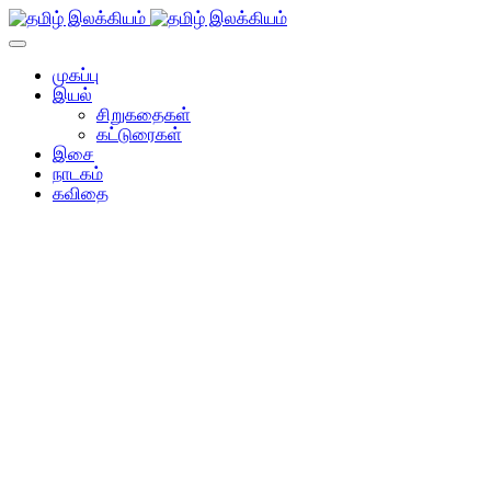
முகப்பு
இயல்
சிறுகதைகள்
கட்டுரைகள்
இசை
நாடகம்
கவிதை