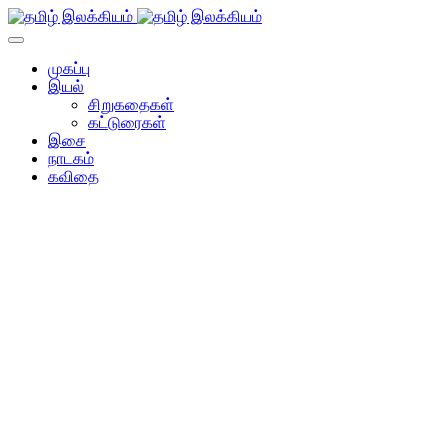
முகப்பு
இயல்
சிறுகதைகள்
கட்டுரைகள்
இசை
நாடகம்
கவிதை