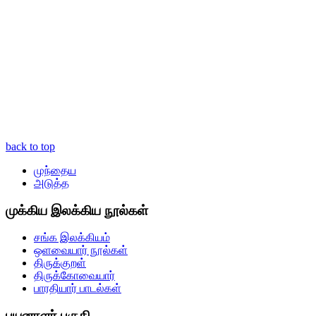
back to top
முந்தைய
அடுத்த
முக்கிய இலக்கிய நூல்கள்
சங்க இலக்கியம்
ஒளவையார் நூல்கள்
திருக்குறள்
திருக்கோவையார்
பாரதியார் பாடல்கள்
பயனாளர் பகுதி