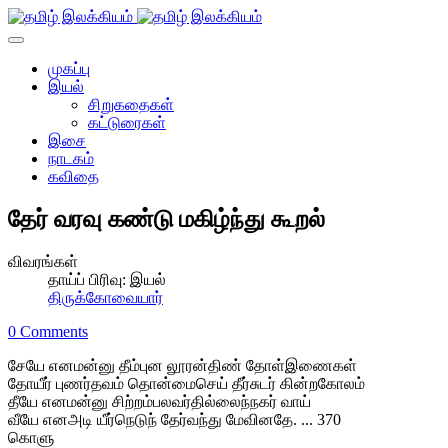
முகப்பு
இயல்
சிறுகதைகள்
கட்டுரைகள்
இசை
நாடகம்
கவிதை
தேர் வரவு கண்டு மகிழ்ந்து கூறல்
விவரங்கள்
தாய்ப் பிரிவு:
இயல்
திருக்கோவையார்
0 Comments
சேயே எனமன்னு தீம்புன லூரன்திண் தோள்இணைகள்
தோயீர் புணர்தவம் தொன்மைசெய் தீர்சுடர் கின்றகோலம்
தீயே எனமன்னு சிற்றம்பலவர்தில்லைந்நகர் வாய்
வீயே எனஅடி யீர்நெடுந் தேர்வந்து மேவினதே. ... 370
கொளு