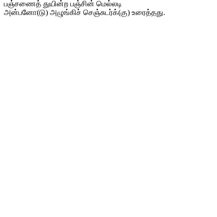
பஞ்சணைத் துயின்ற பஞ்சின் மெல்லடி
அன்பனோ(டு) அழுங்கிச் செஞ்சுடர்க்(கு) உரைத்தது.