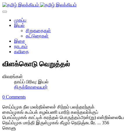
முகப்பு
இயல்
சிறுகதைகள்
கட்டுரைகள்
இசை
நாடகம்
கவிதை
விளக்கொடு வெறுத்தல்
விவரங்கள்
தாய்ப் பிரிவு:
இயல்
திருக்கோவையார்
0 Comments
செய்ம்முக நீல மலர்தில்லைச் சிற்றம் பலத்தரற்குக்
கைம்முகங் கூம்பக் கழல்பணி யாரிற் கலந்தவர்க்குப்
பொய்ம்முகங் காட்டிக் கரத்தல் பொருத்தம்அன்(று) என்றில்லையே
நெய்ம்முக மாந்தி இருள்முகங் கீழும் நெடுஞ்சுடரே. ... 356
கொளு