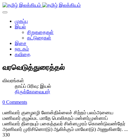
முகப்பு
இயல்
சிறுகதைகள்
கட்டுரைகள்
இசை
நாடகம்
கவிதை
வரவெடுத்துரைத்தல்
விவரங்கள்
தாய்ப் பிரிவு:
இயல்
திருக்கோவையார்
0 Comments
பணிவார் குழைஎழி லோன்தில்லைச் சிற்றம் பலம்அனைய
மணிவார் குழல்மட மாதே பொலிகநம் மன்னர்முன்னாப்
பணிவார் திறையும் பகைத்தவர் சின்னமுரம் கொண்டுவண்தேர்
அணிவார் முரிசினொ(டு) ஆலிக்கும் மாவோ(டு) அணுகினரே. ...
330