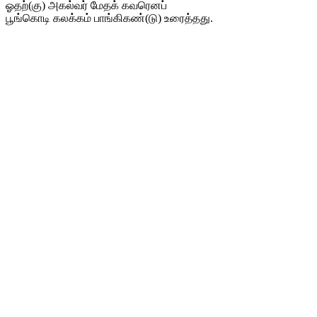
ஓதற்(கு) அகல்வர் மேதக் கவரெனப்
பூங்கொடி கலக்கம் பாங்கிகண்(டு) உரைத்தது.