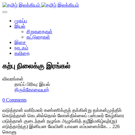
முகப்பு
இயல்
சிறுகதைகள்
கட்டுரைகள்
இசை
நாடகம்
கவிதை
கற்பு நிலைக்கு இரங்கல்
விவரங்கள்
தாய்ப் பிரிவு:
இயல்
திருக்கோவையார்
0 Comments
வடுத்தான் வகிர்மலர் கண்ணிக்குத் தக்கின்று தக்கன்முத்தீக்
கெடுத்தான் கெடலில்தொல் லோன்தில்லைப் பன்மலர் கேழ்கிளர
மடுத்தான் குடைந்தன் றழுங்க அழுங்கித் தழீஇமகிழ்வுற்(று)
எடுத்தாற்(கு) இனியன வேயினி யாவன எம்மனைக்கே. .. 226
கொளு