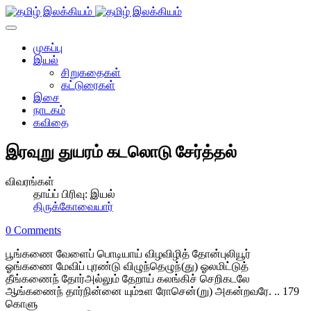
முகப்பு
இயல்
சிறுகதைகள்
கட்டுரைகள்
இசை
நாடகம்
கவிதை
இரவுறு துயரம் கடலொடு சேர்த்தல்
விவரங்கள்
தாய்ப் பிரிவு:
இயல்
திருக்கோவையார்
0 Comments
பூங்கணை வேளைப் பொடியாய் விழவிழித் தோன்புலியூர்
ஓங்கணை மேவிப் புரண்டு விழுந்தெழுந்(து) ஓலமிட்டுத்
தீங்கணைந் தோர்அல்லும் தேறாய் கலங்கிச் செறிகடலே
ஆங்கணைந் தார்நின்னை யும்உள ரோசென்(று) அகன்றவரே. .. 179
கொளு