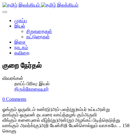
முகப்பு
இயல்
சிறுகதைகள்
கட்டுரைகள்
இசை
நாடகம்
கவிதை
குறை நேர்தல்
விவரங்கள்
தாய்ப் பிரிவு:
இயல்
திருக்கோவையார்
0 Comments
ஓங்கும் ஒருவிடம் உண்(டு)அம் பலத்(து)உம்பர் உய்யஅன்று
தாங்கும் ஒருவன் தடவரை வாய்த்தழங் கும்அருவி
வீங்கும் கனைபுனல் வீழ்ந்(து)அன்(று) அழங்கப் பிடித்தெடுத்து
வாங்கும் அவர்க்(கு)அறி யேன்சிறி யேன்சொல்லும் வாசகமே. .. 158
கொளு