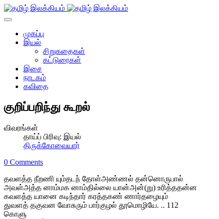
முகப்பு
இயல்
சிறுகதைகள்
கட்டுரைகள்
இசை
நாடகம்
கவிதை
குறிப்பறிந்து கூறல்
விவரங்கள்
தாய்ப் பிரிவு:
இயல்
திருக்கோவையார்
0 Comments
தவளத்த நீறணி யும்தடந் தோள்அண்ணல் தன்னொருபால்
அவள்அத்த னாம்மக னாம்தில்லை யான்அன்(று) உரித்ததன்ன
கவளத்த யானை கடிந்தார் கரத்தகண் ணார்தழையும்
துவளத் தகுவன வோசுரும் பார்குழல் தூமொழியே. .. 112
கொளு