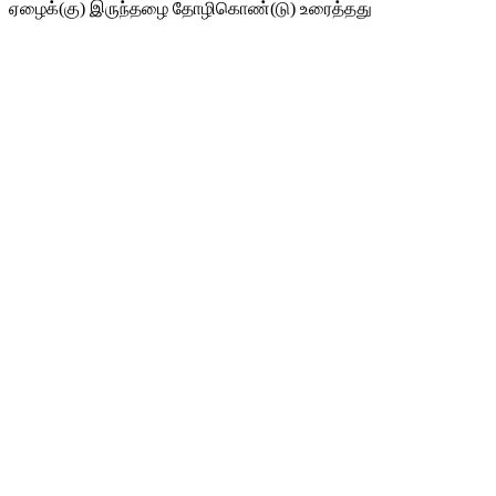
ஏழைக்(கு) இருந்தழை தோழிகொண்(டு) உரைத்தது