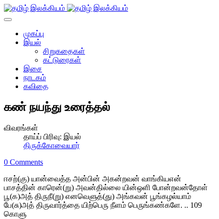
முகப்பு
இயல்
சிறுகதைகள்
கட்டுரைகள்
இசை
நாடகம்
கவிதை
கண் நயந்து உரைத்தல்
விவரங்கள்
தாய்ப் பிரிவு:
இயல்
திருக்கோவையார்
0 Comments
ஈசற்(கு) யான்வைத்த அன்பின் அகன்றவன் வாங்கியஎன்
பாசத்தின் காரென்(று) அவன்தில்லை யின்ஒளி போன்றவன்தோள்
பூ(க)அத் திருநீ(று) எனவெளுத்(து) அங்கவன் பூங்கழல்யாம்
பே(சு)அத் திருவார்த்தை யிற்பெரு நீளம் பெருங்கண்களே. .. 109
கொளு