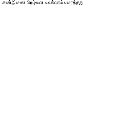
கண்இணை பிறழ்வன வண்ணம் உரைத்தது.