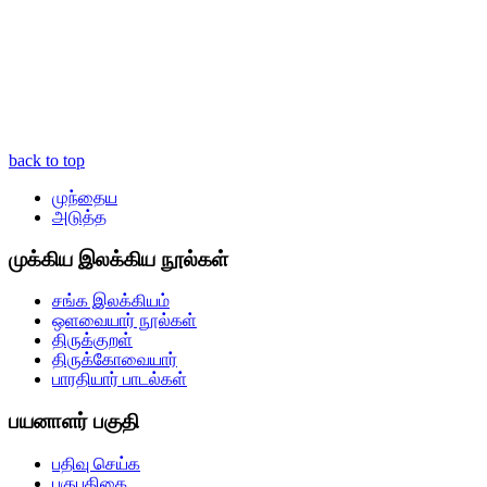
back to top
முந்தைய
அடுத்த
முக்கிய இலக்கிய நூல்கள்
சங்க இலக்கியம்
ஒளவையார் நூல்கள்
திருக்குறள்
திருக்கோவையார்
பாரதியார் பாடல்கள்
பயனாளர் பகுதி
பதிவு செய்க
புகுபதிகை