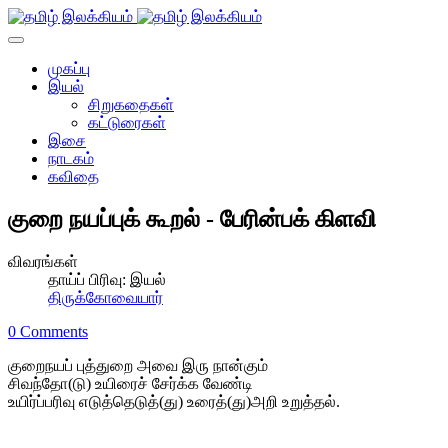
முகப்பு
இயல்
சிறுகதைகள்
கட்டுரைகள்
இசை
நாடகம்
கவிதை
குறை நயப்புக் கூறல் - பேரின்பக் கிளவி
விவரங்கள்
தாய்ப் பிரிவு:
இயல்
திருக்கோவையார்
0 Comments
குறைநயப் புத்துறை அவை இரு நான்கும்
சிவந்தோ(டு) உயிரைச் சேர்க்க வேண்டி
உயிர்ப்பரிவு எடுத்தெடுத்(து) உரைத்(து)அறி உறுத்தல்.