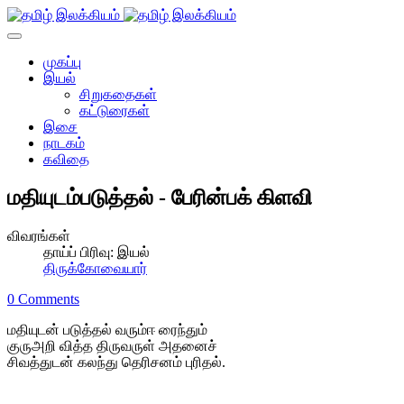
முகப்பு
இயல்
சிறுகதைகள்
கட்டுரைகள்
இசை
நாடகம்
கவிதை
மதியுடம்படுத்தல் - பேரின்பக் கிளவி
விவரங்கள்
தாய்ப் பிரிவு:
இயல்
திருக்கோவையார்
0 Comments
மதியுடன் படுத்தல் வரும்ஈ ரைந்தும்
குருஅறி வித்த திருவருள் அதனைச்
சிவத்துடன் கலந்து தெரிசனம் புரிதல்.