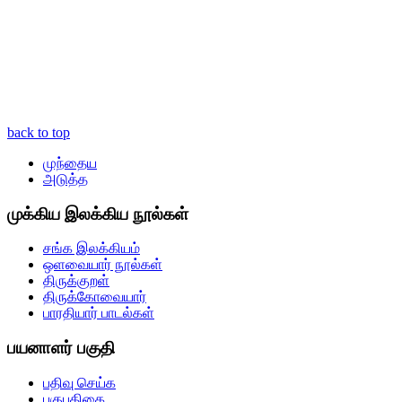
back to top
முந்தைய
அடுத்த
முக்கிய இலக்கிய நூல்கள்
சங்க இலக்கியம்
ஒளவையார் நூல்கள்
திருக்குறள்
திருக்கோவையார்
பாரதியார் பாடல்கள்
பயனாளர் பகுதி
பதிவு செய்க
புகுபதிகை